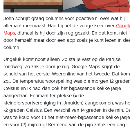
John schrijft graag columns voor pcactive.nl over wat hij
allemaal meemaakt. Had hij het de vorige keer over
Googl
Maps
, ditmaal is hij door zijn rug gezakt. En dat komt niet
door hemzelf, maar door een app zoals je kunt lezen in de
column.
Ongeluk komt nooit alleen. Zo sta je vast op de Parijse
rondweg. Zo zak je door je rug. Google Maps krijgt de
schuld van het eerste. Weeronline van het tweede. Dat kom
zo... De temperatuurvoorspelling was die morgen 12 grade
Celsius en ik had dan ook het bijpassende kekke jasje
aangedaan. Eenmaal ter plekke (= de
kleindiersportvereniging in IJmuiden) aangekomen, was he
-2 graden Celsius. Een verschil van 14 graden in de min. D
was te koud voor (1) het niet-meer-bijpassende kekke jasje
en voor (2) mijn rug! Kermend van de pijn zat ik een dag
later op de zaak achter mijn bureau. De collega's lachen...
Maar zoals je weet, zit ik in de zorg-software. Ook de
discipline fysiotherapie. En laat nu een van de mensen van