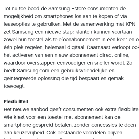
leaseopties te gebruiken. Met de samenwerking met KPN
zet Samsung een nieuwe stap: klanten kunnen voortaan
zowel hun toestel als telefoonabonnement in één keer en 
één plek regelen, helemaal digitaal. Daarnaast verloopt oo
het activeren van een nieuw abonnement direct online,
waardoor overstappen eenvoudiger en sneller wordt. Zo
biedt Samsung.com een gebruiksvriendelijke en
geïntegreerde oplossing die tijd bespaart en gemak
toevoegt.
Flexibiliteit
Het nieuwe aanbod geeft consumenten ook extra flexibilitei
Wie kiest voor een toestel met abonnement kan de
smartphone gespreid betalen, zonder concessies te doen
aan keuzevrijheid. Ook bestaande voordelen blijven
behouden, zoals de inruilkorting. Deze korting kan naar
wens direct bij de aankoop worden toegepast of ingezet 
de maandelijkse kosten van het abonnement te verlagen.