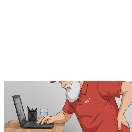
John Vanderaart door zijn rug
gezakt in deze column
27 januari 2026
,
Rob Coenraads