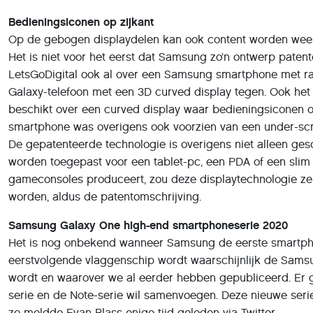
Bedieningsiconen op zijkant
Op de gebogen displaydelen kan ook content worden weer
Het is niet voor het eerst dat Samsung zo’n ontwerp paten
LetsGoDigital ook al over een Samsung smartphone met ra
Galaxy-telefoon met een 3D curved display tegen. Ook het
beschikt over een curved display waar bedieningsiconen
smartphone was overigens ook voorzien van een under-sc
De gepatenteerde technologie is overigens niet alleen ge
worden toegepast voor een tablet-pc, een PDA of een sli
gameconsoles produceert, zou deze displaytechnologie ze
worden, aldus de patentomschrijving.
Samsung Galaxy One high-end smartphoneserie 2020
Het is nog onbekend wanneer Samsung de eerste smartpho
eerstvolgende vlaggenschip wordt waarschijnlijk de Samsu
wordt en waarover we al eerder hebben gepubliceerd. Er
serie en de Note-serie wil samenvoegen. Deze nieuwe ser
zo meldde Evan Blass enige tijd geleden via Twitter.