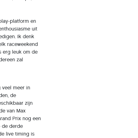
aplay-platform en
 enthousiasme uit
edigen. Ik denk
 elk raceweekend
as erg leuk om de
edereen zal
g veel meer in
den, de
schikbaar zijn
onde van Max
Grand Prix nog een
p de derde
e live timing is