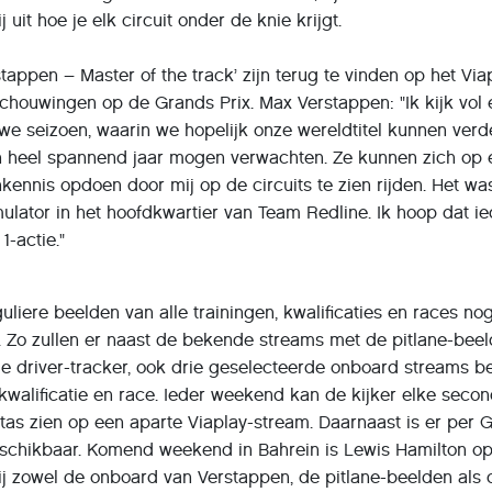
 uit hoe je elk circuit onder de knie krijgt.
stappen – Master of the track’ zijn terug te vinden op het Vi
schouwingen op de Grands Prix. Max Verstappen: "Ik kijk vol
uwe seizoen, waarin we hopelijk onze wereldtitel kunnen verd
en heel spannend jaar mogen verwachten. Ze kunnen zich op
ennis opdoen door mij op de circuits te zien rijden. Het w
mulator in het hoofdkwartier van Team Redline. Ik hoop dat i
1-actie."
uliere beelden van alle trainingen, kwalificaties en races no
. Zo zullen er naast de bekende streams met de pitlane-beel
driver-tracker, ook drie geselecteerde onboard streams be
g, kwalificatie en race. Ieder weekend kan de kijker elke sec
ttas zien op een aparte Viaplay-stream. Daarnaast is er per 
schikbaar. Komend weekend in Bahrein is Lewis Hamilton o
ij zowel de onboard van Verstappen, de pitlane-beelden als d