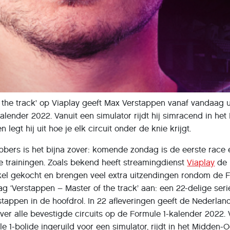
f the track' op Viaplay geeft Max Verstappen vanaf vandaag ui
kalender 2022. Vanuit een simulator rijdt hij simracend in he
legt hij uit hoe je elk circuit onder de knie krijgt.
ebbers is het bijna zover: komende zondag is de eerste rac
je trainingen. Zoals bekend heeft streamingdienst
Viaplay
de 
kel gekocht en brengen veel extra uitzendingen rondom de F
g ‘Verstappen – Master of the track’ aan: een 22-delige seri
appen in de hoofdrol. In 22 afleveringen geeft de Nederlan
ver alle bevestigde circuits op de Formule 1-kalender 2022.
e 1-bolide ingeruild voor een simulator, rijdt in het Midden-