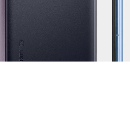
 nieuwe Xiaomi 12-serie aan met de Xiaomi 12 Pro, de Xiaomi
ere omstandigheden.
il Xiaomi gebruikers een heel moderne videostudio, een ent
e smartphonemerken, zoals bij de
Samsung Galaxy S22
, legt
moeten gebruikers opnamen van studiokwaliteit kunnen maken