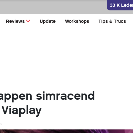
33 K Lede
Reviews
Update
Workshops
Tips & Trucs
tappen simracend
 Viaplay
s