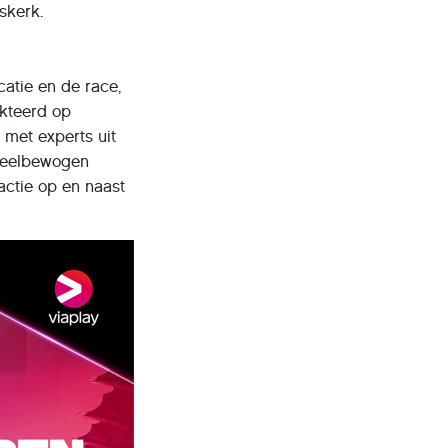
skerk.
atie en de race,
akteerd op
 met experts uit
 veelbewogen
ctie op en naast