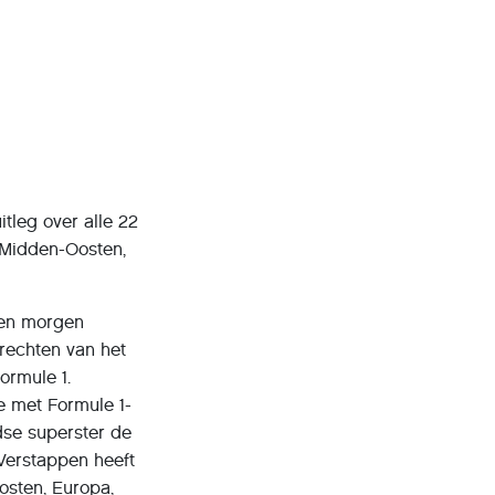
tleg over alle 22
t Midden-Oosten,
e en morgen
rechten van het
ormule 1.
e met Formule 1-
dse superster de
 Verstappen heeft
Oosten, Europa,