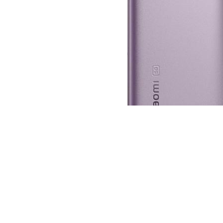
Xiaomi kondigt vandaag de
maken, ook in heel donk
Met de Xiaomi 12-series w
Camera's
Net zoals bij veel ander
Met de Xiaomi 12-series 