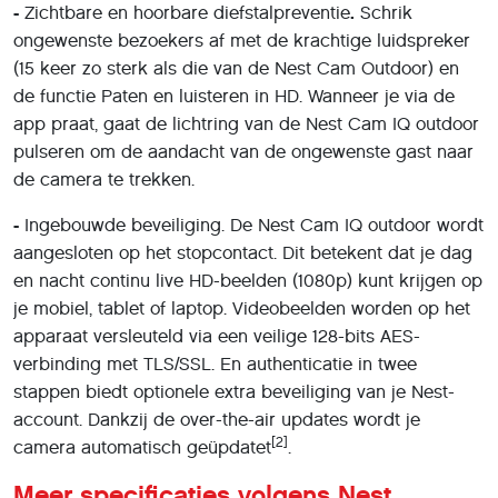
-
Zichtbare en hoorbare diefstalpreventie
.
Schrik
ongewenste bezoekers af met de krachtige luidspreker
(15 keer zo sterk als die van de Nest Cam Outdoor) en
de functie Paten en luisteren in HD. Wanneer je via de
app praat, gaat de lichtring van de Nest Cam IQ outdoor
pulseren om de aandacht van de ongewenste gast naar
de camera te trekken.
-
Ingebouwde beveiliging. De Nest Cam IQ outdoor wordt
aangesloten op het stopcontact. Dit betekent dat je dag
en nacht continu live HD-beelden (1080p) kunt krijgen op
je mobiel, tablet of laptop. Videobeelden worden op het
apparaat versleuteld via een veilige 128-bits AES-
verbinding met TLS/SSL. En authenticatie in twee
stappen biedt optionele extra beveiliging van je Nest-
account. Dankzij de over-the-air updates wordt je
[2]
camera automatisch geüpdatet
.
Meer specificaties volgens Nest