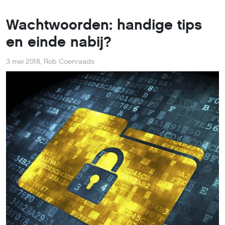
Wachtwoorden: handige tips
en einde nabij?
3 mei 2018
,
Rob Coenraads