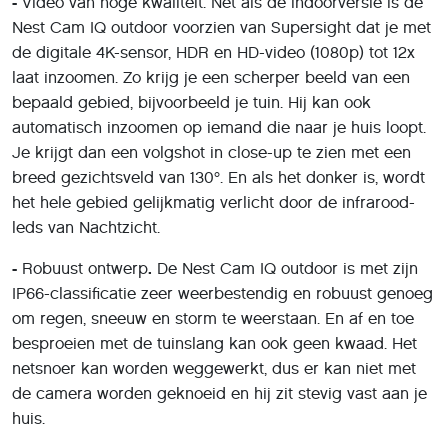
-
Video van hoge kwaliteit. Net als de indoorversie is de
Nest Cam IQ outdoor voorzien van Supersight dat je met
de digitale 4K-sensor, HDR en HD-video (1080p) tot 12x
laat inzoomen. Zo krijg je een scherper beeld van een
bepaald gebied, bijvoorbeeld je tuin. Hij kan ook
automatisch inzoomen op iemand die naar je huis loopt.
Je krijgt dan een volgshot in close-up te zien met een
breed gezichtsveld van 130°. En als het donker is, wordt
het hele gebied gelijkmatig verlicht door de infrarood-
leds van Nachtzicht.
-
Robuust ontwerp
.
De Nest Cam IQ outdoor is met zijn
IP66-classificatie zeer weerbestendig en robuust genoeg
om regen, sneeuw en storm te weerstaan. En af en toe
besproeien met de tuinslang kan ook geen kwaad. Het
netsnoer kan worden weggewerkt, dus er kan niet met
de camera worden geknoeid en hij zit stevig vast aan je
huis.