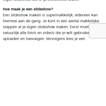
Hoe maak je een slideshow?
Een slideshow maken is supermakkelijk, iedereen kan
hiermee aan de gang. Je kunt in een aantal makkelijke
stappen al je eigen slideshow maken. Eerst moet je
natuurlijk alle foto’s en video’s die je wilt gebruiken,
uploaden en toevoegen. Vervolgens kies je een
overgangsstijl, dit geeft een leuk effect tijdens de
slideshow. Ook kun je zelf de muziek kiezen, het is zelfs
mogelijk om alles af te stemmen op de muziek. Wanneer
je dit hebt gedaan, ben je helemaal klaar: je kunt nu je
slideshow delen met je vrienden of familie.
Functionaliteiten
Als je aan de gang gaat om je eigen slideshow te maken,
wil je dat er genoeg functionaliteiten beschikbaar zijn. Je
wilt namelijk alle gewenste effecten kunnen toevoegen
om indruk te maken op je vrienden en familie. Gelukkig