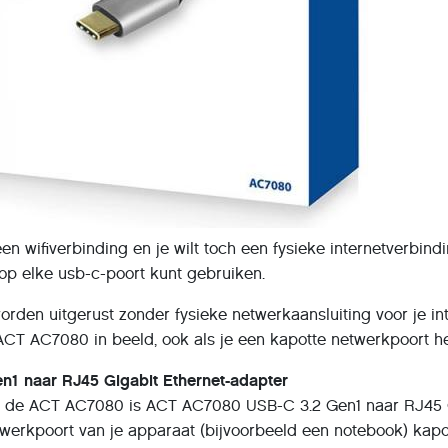
een wifiverbinding en je wilt toch een fysieke internetverbi
e op elke usb-c-poort kunt gebruiken.
den uitgerust zonder fysieke netwerkaansluiting voor je int
ACT AC7080 in beeld, ook als je een kapotte netwerkpoort he
n1 naar RJ45 Gigabit Ethernet-adapter
n de ACT AC7080 is ACT AC7080 USB-C 3.2 Gen1 naar RJ45 Gi
werkpoort van je apparaat (bijvoorbeeld een notebook) kapo