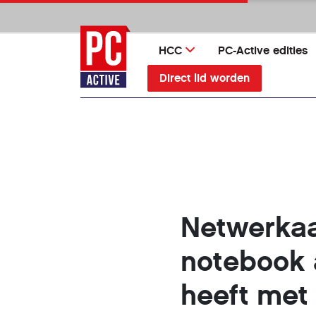
Ga
direct
naar
HCC
PC-Active edities
inhoud
Direct lid worden
Netwerkaa
notebook a
heeft met