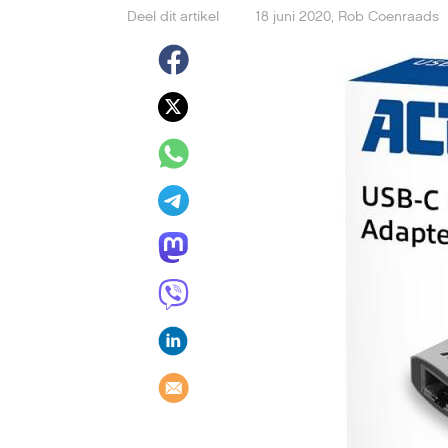
Deel dit artikel
18 juni 2020
,
Rob Coenraads