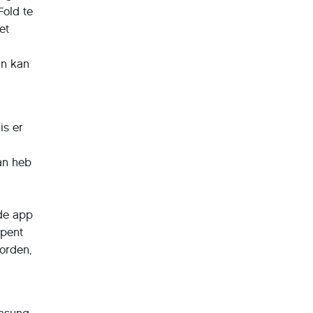
Fold te
et
in kan
is er
dan heb
 de app
opent
oorden,