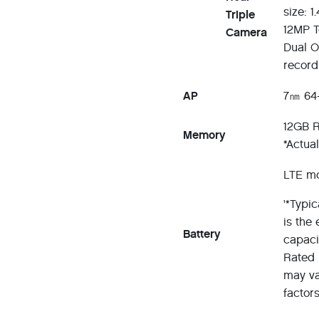
size: 1
Triple
12MP T
Camera
Dual O
record
AP
7㎚ 64-
12GB R
Memory
*Actua
LTE mo
'*Typi
is the
Battery
capaci
Rated 
may va
factors