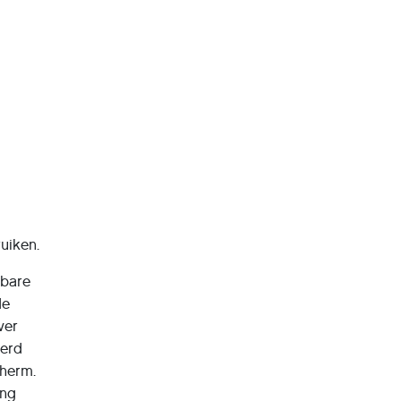
uiken.
wbare
de
ver
werd
herm.
ung