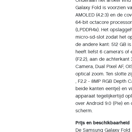
Onderaan het artikel vind 
Galaxy Fold is voorzien 
AMOLED (4.2:3) en de cove
64-bit octacore processor
(LPDDR4x). Het opslaggeh
micro-sd-slot zodat het o
de andere kant: 512 GB is 
heeft liefst 6 camera's o
(F2.2), aan de achterkant
Camera, Dual Pixel AF, OI
optical zoom. Ten slotte 
, F2.2 - 8MP RGB Depth C
beide kanten eentje) en 
apparaat tegelijkertijd op
over Android 9.0 (Pie) en
scherm.
Prijs en beschikbaarheid
De Samsung Galaxy Fold i