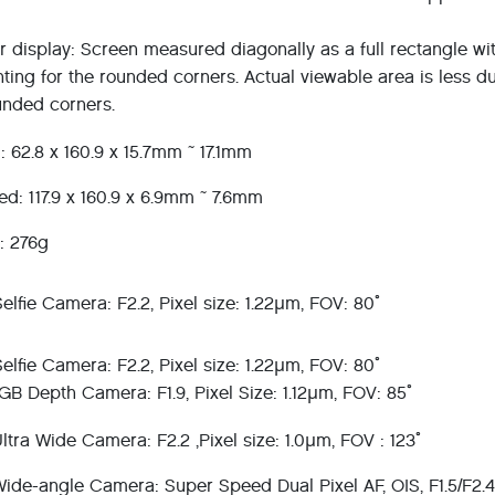
ut.
r display: Screen measured diagonally as a full rectangle wi
ting for the rounded corners. Actual viewable area is less d
unded corners.
: 62.8 x 160.9 x 15.7mm ~ 17.1mm
ed: 117.9 x 160.9 x 6.9mm ~ 7.6mm
: 276g
elfie Camera: F2.2, Pixel size: 1.22μm, FOV: 80˚
elfie Camera: F2.2, Pixel size: 1.22μm, FOV: 80˚
B Depth Camera: F1.9, Pixel Size: 1.12μm, FOV: 85˚
ltra Wide Camera: F2.2 ,Pixel size: 1.0μm, FOV : 123˚
ide-angle Camera: Super Speed Dual Pixel AF, OIS, F1.5/F2.4,