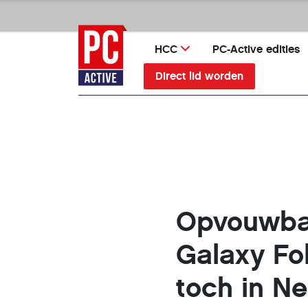
Ga
direct
naar
HCC
PC-Active edities
inhoud
Direct lid worden
Opvouwba
Galaxy Fo
toch in N