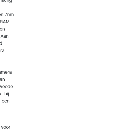
amsung
een 7nm
B RAM
een
. Aan
ld
era
Camera
aan
tweede
t hij
n een
 voor