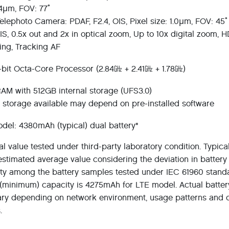
.4μm, FOV: 77˚
elephoto Camera: PDAF, F2.4, OIS, Pixel size: 1.0μm, FOV: 45˚
IS, 0.5x out and 2x in optical zoom, Up to 10x digital zoom, 
ing, Tracking AF
bit Octa-Core Processor (2.84㎓ + 2.41㎓ + 1.78㎓)
AM with 512GB internal storage (UFS3.0)
l storage available may depend on pre-installed software
del: 4380mAh (typical) dual battery*
cal value tested under third-party laboratory condition. Typica
 estimated average value considering the deviation in battery
ty among the battery samples tested under IEC 61960 stand
(minimum) capacity is 4275mAh for LTE model. Actual battery
ry depending on network environment, usage patterns and 
.