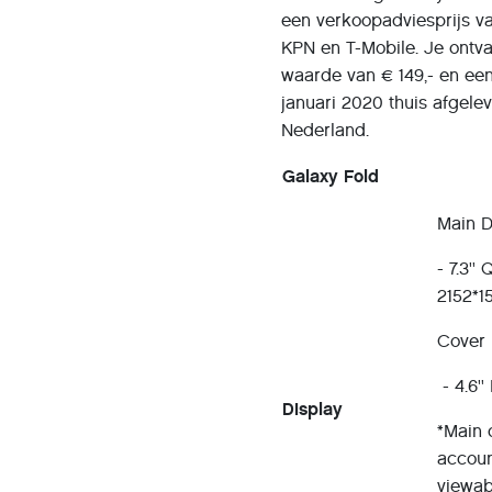
een verkoopadviesprijs v
KPN en T-Mobile. Je ontva
waarde van € 149,- en een
januari 2020 thuis afgele
Nederland.
Galaxy Fold
Main D
- 7.3'
2152*1
Cover 
- 4.6'
Display
*Main 
accoun
viewab