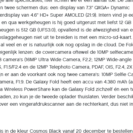
je alle specificaties, hier lichten we er een aantal toe. De S
van twee schermen dus: een display van 7.3” QXGA+ Dynamic
rdisplay van 4.6” HD+ Super AMOLED (21:9). Intern vind je 
 en qua werkgeheugen is hij goed uitgerust met liefst 12 G
eugen is 512 GB (UFS3.0), opvallend is de afwezigheid van 
pslaggeheugen niet uit te breiden is met een micro-sd-kaart
al veel en er is natuurlijk ook nog opslag in de cloud. De Fo
f eigenlijk lenzen: de covercamera oftewel de 10MP selfiecam
 3 camera's (16MP Ultra Wide Camera, F2.2; 12MP Wide-angle
S, F1.5/F2.4 en de 12MP Telephoto Camera, PDAF, OIS, F2.4, 2X
zijn er aan de voorkant ook nog twee camera's: 10MP Selfie 
amera, F1.9. De Galaxy Fold heeft een accu van 4.380 mAh (
via Wireless PowerShare kan de Galaxy Fold zichzelf én een 
laden, zo kun je de tweede oplader thuislaten. Verder beschik
 over een vingerafdrukscanner aan de rechterkant, dus niet i
s in de kleur Cosmos Black vanaf 20 december te bestellen