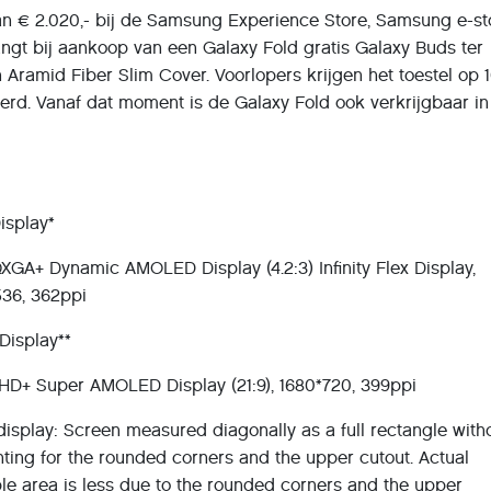
an € 2.020,- bij de Samsung Experience Store, Samsung e-st
ngt bij aankoop van een Galaxy Fold gratis Galaxy Buds ter
 Aramid Fiber Slim Cover. Voorlopers krijgen het toestel op 
verd. Vanaf dat moment is de Galaxy Fold ook verkrijgbaar in
isplay*
' QXGA+ Dynamic AMOLED Display (4.2:3) Infinity Flex Display,
536, 362ppi
Display**
' HD+ Super AMOLED Display (21:9), 1680*720, 399ppi
display: Screen measured diagonally as a full rectangle with
ting for the rounded corners and the upper cutout. Actual
le area is less due to the rounded corners and the upper