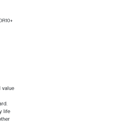
HDR10+
l value
ard.
 life
other