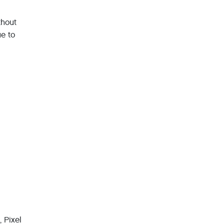
thout
ue to
 Pixel