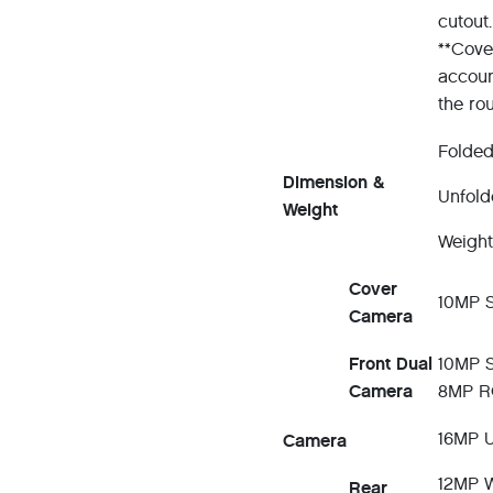
cuto
**Cove
accoun
the ro
Folded
Dimension &
Unfold
Weight
Weight
Cover
10MP S
Camera
Front Dual
10MP S
Camera
8MP RG
16MP U
Camera
12MP W
Rear