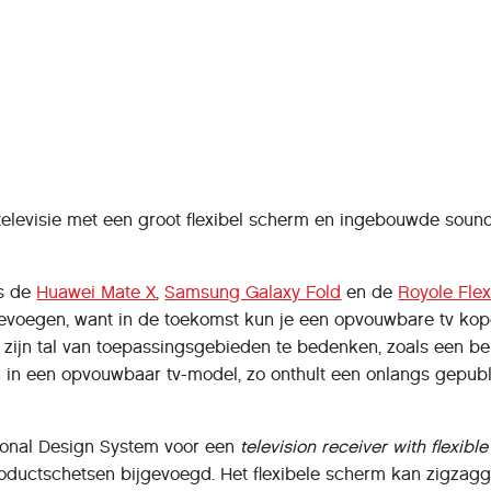
elevisie met een groot flexibel scherm en ingebouwde sound
ls de
Huawei Mate X
,
Samsung Galaxy Fold
en de
Royole Fle
 toevoegen, want in de toekomst kun je een opvouwbare tv k
 zijn tal van toepassingsgebieden te bedenken, zoals een be
n in een opvouwbaar tv-model, zo onthult een onlangs gepubl
ational Design System voor een
television receiver with flexibl
oductschetsen bijgevoegd. Het flexibele scherm kan zigzag