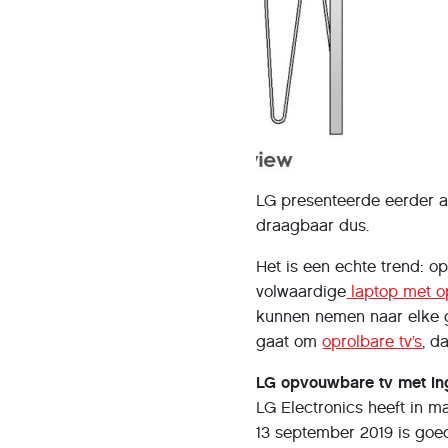
LG presenteerde eerder a
draagbaar dus.
Het is een echte trend: 
volwaardige
laptop met 
kunnen nemen naar elke ge
gaat om
oprolbare tv’s
, d
LG opvouwbare tv met i
LG Electronics heeft in m
13 september 2019 is goe