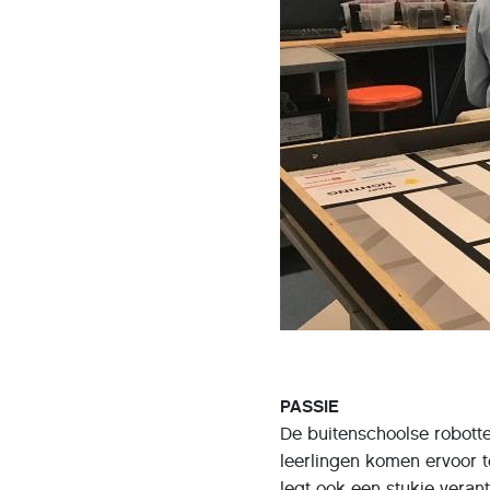
PASSIE
De buitenschoolse robotte
leerlingen komen ervoor t
legt ook een stukje verant