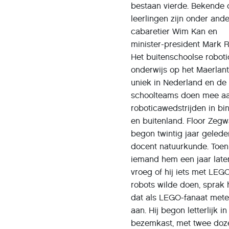
bestaan vierde. Bekende 
leerlingen zijn onder and
cabaretier Wim Kan en
minister-president Mark R
Het buitenschoolse roboti
onderwijs op het Maerlant
uniek in Nederland en de
schoolteams doen mee a
roboticawedstrijden in bi
en buitenland. Floor Zeg
begon twintig jaar gelede
docent natuurkunde. Toen
iemand hem een jaar late
vroeg of hij iets met LEG
robots wilde doen, sprak
dat als LEGO-fanaat met
aan. Hij begon letterlijk i
bezemkast, met twee doz