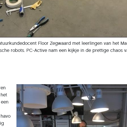
natuurkundedocent Floor Zegwaard met leerlingen van het Ma
che robots. PC-Active nam een kijkje in de prettige chaos 
ren
 het
 een
 havo
ig