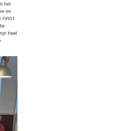
n het
jke en
t FIRST
te-
ijn heel
e