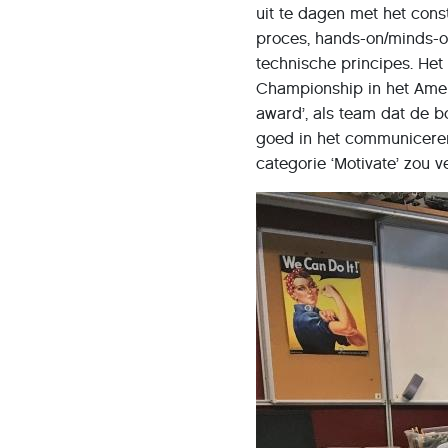
uit te dagen met het cons
proces, hands-on/minds-on
technische principes. He
Championship in het Ameri
award’, als team dat de b
goed in het communiceren
categorie ‘Motivate’ zou v