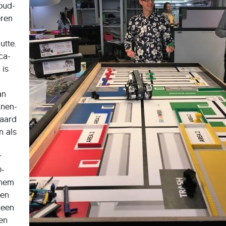
oud-
eren
utte.
ca-
 is
an
nnen-
waard
n als
r
O-
 hem
een
n een
en