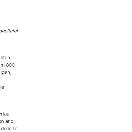
eeltafel
chten
uim 800
ijgen,
ie
rtaal
ion and
 door ze