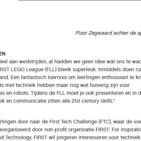
Floor Zegwaard achter de sp
EN
deel aan wedstrijden, al hadden we geen idee wat ons te wa
e FIRST LEGO League (FLL) bleek superleuk. Inmiddels doen r
nd. Een fantastisch toernooi om leerlingen enthousiast te kr
ts met techniek hebben maar nog wat huiverig zijn voor
s en robots. Tijdens de FLL moet je ook presenteren en in d
 en communicatie zitten alle 21st century skills.”
lingen door naar de First Tech Challenge (FTC), waar de voe
eorganiseerd door non-profit organisatie FIRST: For Inspirat
d Technology. FIRST wil jongeren interesseren voor techniek