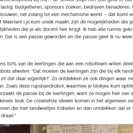
lastig. Budgetteren, sponsors zoeken, bedrijven benaderen, 
ouwen, net zolang tot een mechanisme werkt – dat komt e
het Maerlant Lyceum uniek maakt, zijn de mogelijkheden die je
lijkheden die je als docent hier krijgt. Ik heb alle ruimte ge
n. Dat is een passie geworden en die passie geef ik nu wee
tens 50% van de leerlingen die aan een robotteam willen dee
robots afweten. “Dat moeten de leerlingen zijn die bij elk tand
 zit dat daar eigenlijk?’. Zo ontdekken ze ook dingen waar 
aan. Zoals deze rupsbandrobot, waarmee je blokjes kunt optill
roorzaakt de passie bij de leerlingen, want ze mogen hier van a
ereen leuk. De creatiefste ideeën komen in het algemeen ni
nen die met tandwieltjes fröbelen en dan ontdekken dat er 
draait.”