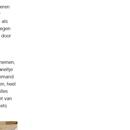
leren
r
 als
kregen
r door
lnemen,
wieltje
niemand
en, heel
lles
et van
iets