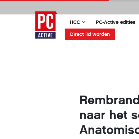
Ga
direct
naar
HCC
PC-Active edities
inhoud
Direct lid worden
Rembrandt 
naar het s
Anatomisc