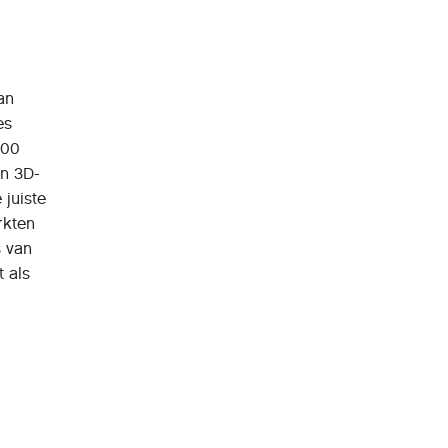
an
es
600
en 3D-
juiste
rkten
s van
 als