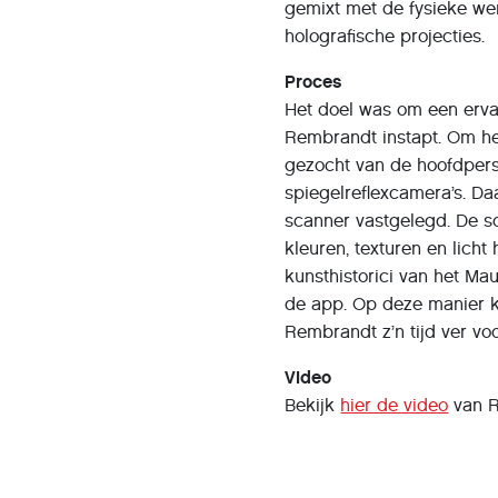
gemixt met de fysieke we
holografische projecties.
Proces
Het doel was om een ervari
Rembrandt instapt. Om het
gezocht van de hoofdper
spiegelreflexcamera’s. Da
scanner vastgelegd. De s
kleuren, texturen en lich
kunsthistorici van het Ma
de app. Op deze manier k
Rembrandt z’n tijd ver voor
Video
Bekijk
hier de video
van R