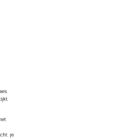
laes
jkt.
het
ht: je