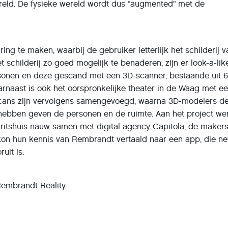
reld. De fysieke wereld wordt dus “augmented” met de
ng te maken, waarbij de gebruiker letterlijk het schilderij v
 schilderij zo goed mogelijk te benaderen, zijn er look-a-lik
sonen en deze gescand met een 3D-scanner, bestaande uit 
arnaast is ook het oorspronkelijke theater in de Waag met e
cans zijn vervolgens samengevoegd, waarna 3D-modelers de 
t hebben geven de personen en de ruimte. Aan het project we
uritshuis nauw samen met digital agency Capitola, de maker
on hun kennis van Rembrandt vertaald naar een app, die net
uit is.
embrandt Reality.