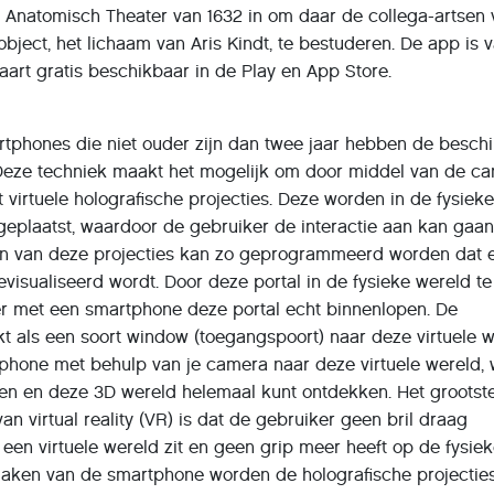
et Anatomisch Theater van 1632 in om daar de collega-artsen
object, het lichaam van Aris Kindt, te bestuderen. De app is 
aart gratis beschikbaar in de Play en App Store.
rtphones die niet ouder zijn dan twee jaar hebben de besch
Deze techniek maakt het mogelijk om door middel van de c
 virtuele holografische projecties. Deze worden in de fysiek
geplaatst, waardoor de gebruiker de interactie aan kan gaa
Een van deze projecties kan zo geprogrammeerd worden dat 
 gevisualiseerd wordt. Door deze portal in de fysieke wereld te
er met een smartphone deze portal echt binnenlopen. De
t als een soort window (toegangspoort) naar deze virtuele w
tphone met behulp van je camera naar deze virtuele wereld, 
gen en deze 3D wereld helemaal kunt ontdekken. Het grootst
an virtual reality (VR) is dat de gebruiker geen bril draag
een virtuele wereld zit en geen grip meer heeft op de fysie
maken van de smartphone worden de holografische projectie