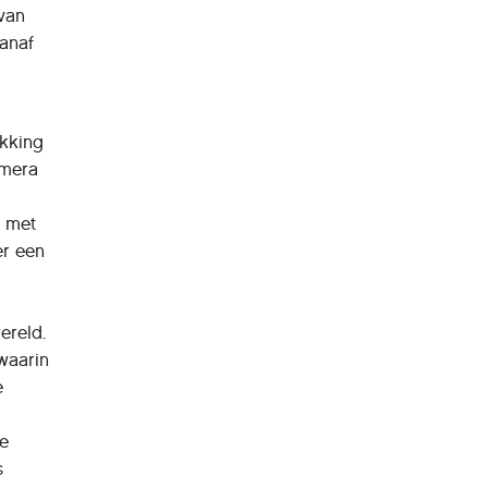
 van
vanaf
ikking
amera
e
n met
er een
ereld.
waarin
e
ke
s