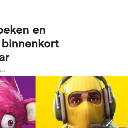
boeken en
 binnenkort
ar
ads