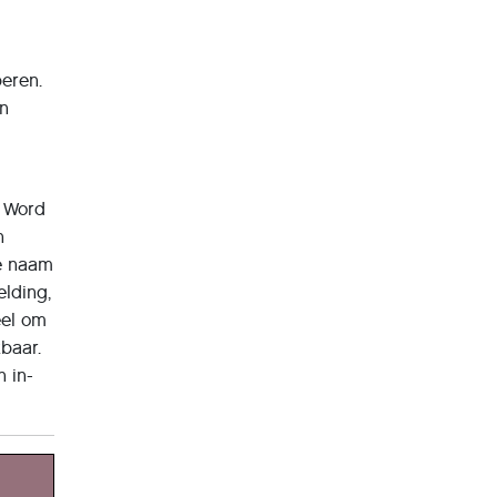
peren.
en
t Word
n
de naam
lding,
eel om
kbaar.
n in-