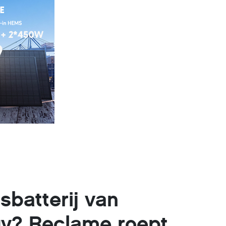
isbatterij van
y? Reclame roept