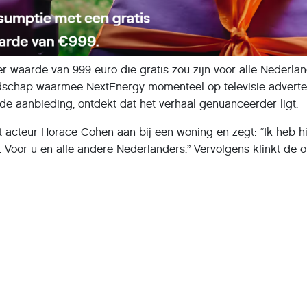
ter waarde van 999 euro die gratis zou zijn voor alle Nederlan
dschap waarmee NextEnergy momenteel op televisie advertee
 de aanbieding, ontdekt dat het verhaal genuanceerder ligt.
lt acteur Horace Cohen aan bij een woning en zegt: “Ik heb h
ij. Voor u en alle andere Nederlanders.” Vervolgens klinkt de 
 thuisbatterij op NextEnergy.nl.”
andacht, niet alleen vanwege de opvallende reclame, maar 
ijen een relatief nieuwe ontwikkeling zijn op de Nederlandse
e hoofdrol
ebsite van NextEnergy verder leest, ontdekt dat de batterij n
strekt. De consument koopt of least een plug-in thuisbatterij d