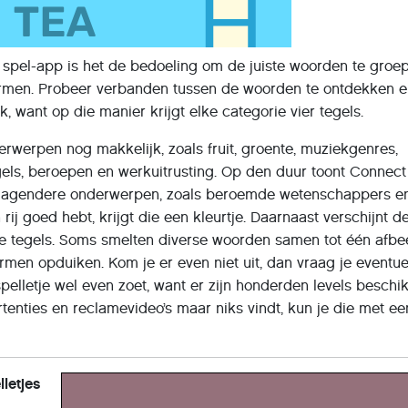
 spel-app is het de bedoeling om de juiste woorden te groe
termen. Probeer verbanden tussen de woorden te ontdekken 
k, want op die manier krijgt elke categorie vier tegels.
erwerpen nog makkelijk, zoals fruit, groente, muziekgenres,
gels, beroepen en werkuitrusting. Op den duur toont Connec
itdagendere onderwerpen, zoals beroemde wetenschappers e
rij goed hebt, krijgt die een kleurtje. Daarnaast verschijnt 
e tegels. Soms smelten diverse woorden samen tot één afbee
rmen opduiken. Kom je er even niet uit, dan vraag je eventu
spelletje wel even zoet, want er zijn honderden levels beschi
tenties en reclamevideo’s maar niks vindt, kun je die met ee
letjes