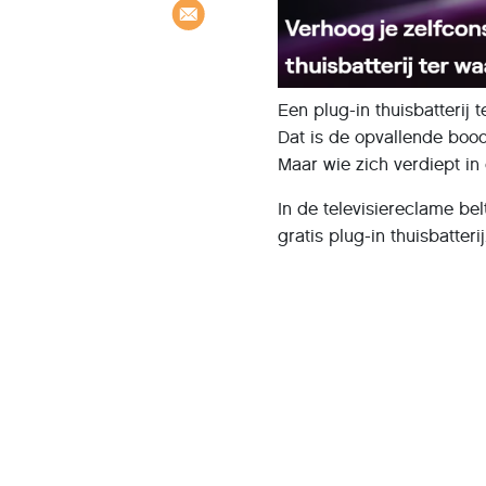
Een plug-in thuisbatterij 
Dat is de opvallende boo
Maar wie zich verdiept in
In de televisiereclame be
gratis plug-in thuisbatter
“Bestel jouw gratis plug-in
De campagne trekt veel a
omdat plug-in thuisbatter
energiemarkt.
Slimme software speelt d
Wie de informatie op de w
letterlijk gratis wordt ver