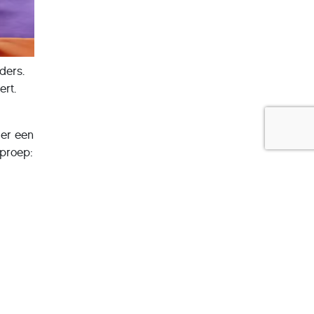
ders.
rt.
ier een
oproep:
ook
iet
ie