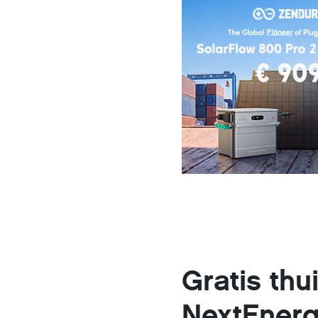
Gratis thu
NextEnerg