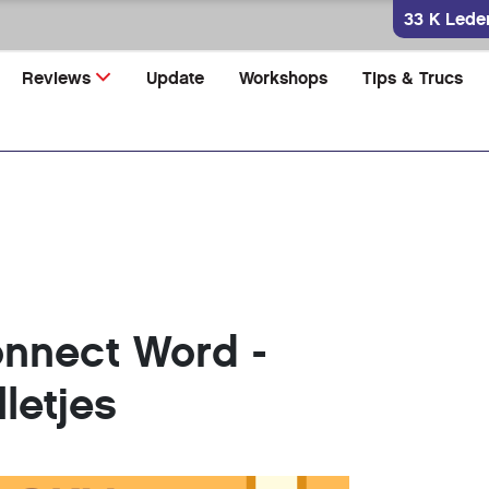
33 K Lede
Reviews
Update
Workshops
Tips & Trucs
nnect Word -
letjes