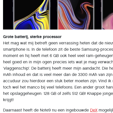
Grote batterij, sterke processor
Het mag wat mij betreft geen verrassing heten dat de nie
smartphone is. In de telefoon zit de beste Samsung-proces
moment en hij heeft met 6 GB ook heel veel ram-geheugen
heel goed en in mijn ogen precies iets wat je mag verwac
‘vlaggenschip’. De batterij heeft meer mijn aandacht. Die h
mAh inhoud en dat is veel meer dan de 3300 mAh van zijn
accuduur zou hierdoor een stuk beter moeten zijn. Vind ik 
toch wel het manco bij veel telefoons. Een ander groot ha
het opslaggeheugen: 128 GB of zelfs 512 GB! Knappe jongen
krijgt!
Daarnaast heeft de Note9 nu een ingebouwde
DeX
mogelij