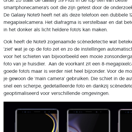
orde. Zo staat de Galaxy S9 Plus in de top tien van beste
smartphonecamera’s ooit die zijn getest door de onderzo
De Galaxy Note9 heeft net als deze telefoon een dubbele 1
megapixelcamera. Het diafragma is verstelbaar en dat bet
in het donker als licht heldere foto’s kan maken.
Ook heeft de Note9 zogenaamde scènedetectie wat beteke
‘ziet’ wat je op de foto zet en zo de instellingen automati
voor het schieten van bijvoorbeeld een mooie zonsonderg
foto van je huisdier. Aan de voorkant zit een 8-megapixel
goede foto’s maar is verder niet heel bijzonder. Voor de m
je gewoon de ‘main camera’ gebruiken. Die schiet in de 
snel een scherpe, gedetailleerde foto en dankzij scènedete
geoptimaliseerd voor verschillende omgevingen.