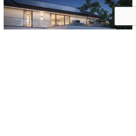
Oasis 3.0 en EcoFlow EcoBot maken
energiemanagement eenvoudiger
Oasis 3.0 is de nieuwste generatie van EcoFlow’s
energiebeheerplatform en ontwikkeld om gebruikers te
helpen hun energieverbruik efficiënter te beheren.
Hiervoor analyseert het onder meer dynamische
energietarieven, weersverwachtingen, verbruikspatronen
in huis en de status van aangesloten apparaten. Op