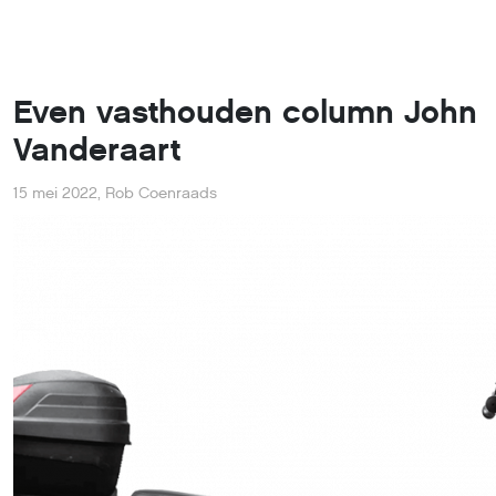
Even vasthouden column John
Vanderaart
15 mei 2022
,
Rob Coenraads