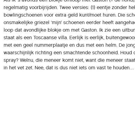
regelmatig voorbijrijden. Twee versies: (1) eentje zonder 
bowlingschoenen voor extra geld kunt/moet huren. Die schoe
onsmakelijke griezel ‘mijn’ schoenen eerder heeft aangeh
loop dat avondlijke blokje om met Gaston. Ik zie een uitbu
staat als een Toscaanse villa. Eerlijk is eerlijk, buiteng
met een geel nummerplaatje en dus met een helm. De jongem
waarschijnlijk richting een smachtende schoonheid. Houd d
spray? Welnu, die meneer komt niet, want die meneer staa
in het vet zet. Nee, dat is dus niet iets om vast te houden…