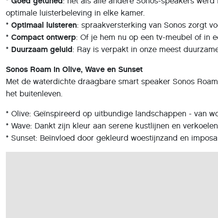
*
Goed getuned
: net als alle andere Sonos-speakers werd
optimale luisterbeleving in elke kamer.
*
Optimaal luisteren
: spraakversterking van Sonos zorgt voo
*
Compact ontwerp
: Of je hem nu op een tv-meubel of in 
*
Duurzaam geluid
: Ray is verpakt in onze meest duurza
Sonos Roam in Olive, Wave en Sunset
Met de waterdichte draagbare smart speaker Sonos Roam kun
het buitenleven.
* Olive: Geïnspireerd op uitbundige landschappen - van w
* Wave: Dankt zijn kleur aan serene kustlijnen en verkoe
* Sunset: Beïnvloed door gekleurd woestijnzand en impo