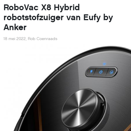
RoboVac X8 Hybrid
robotstofzuiger van Eufy by
Anker
18 mei 2022
,
Rob Coenraads