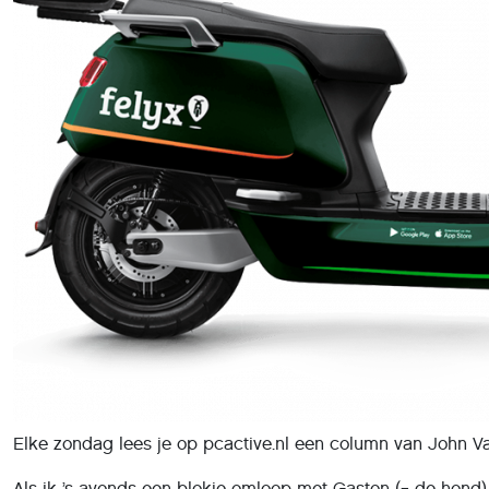
Elke zondag lees je op pcactive.nl een column van John V
Als ik ’s avonds een blokje omloop met Gaston (= de hond), d