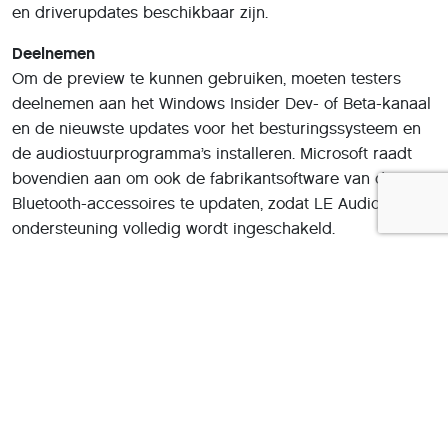
en driverupdates beschikbaar zijn.
Deelnemen
Om de preview te kunnen gebruiken, moeten testers
deelnemen aan het Windows Insider Dev- of Beta-kanaal
en de nieuwste updates voor het besturingssysteem en
de audiostuurprogramma’s installeren. Microsoft raadt
bovendien aan om ook de fabrikantsoftware van de
Bluetooth-accessoires te updaten, zodat LE Audio-
ondersteuning volledig wordt ingeschakeld.
Bluetooth
Gebruikers die de functie willen proberen, hebben
compatibele Bluetooth LE Audio-apparaten nodig, zoals
recente hoofdtelefoons van Samsung, Sony of bepaalde
hoortoestellen, en een computer die deelneemt aan het
juiste Insider-kanaal.