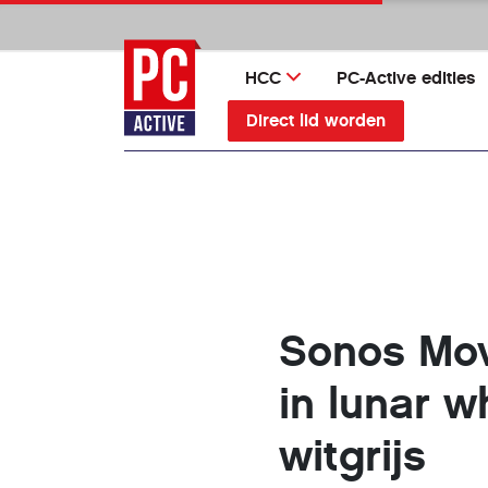
Ga
direct
naar
HCC
PC-Active edities
inhoud
Direct lid worden
Sonos Mov
in lunar w
witgrijs