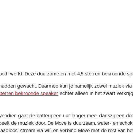
ooth werkt. Deze duurzame en met 4,5 sterren bekroonde sp
hadden gewacht. Daarmee kun je namelijk zowel muziek via w
sterren bekroonde speaker
echter alleen in het zwart verkri
ovendien gaat de batterij een uur langer mee: dankzij een do
eelt de muziek door. De Move is duurzaam, water- en schokb
draadloos: stream via wifi en verbind Move met de rest van he