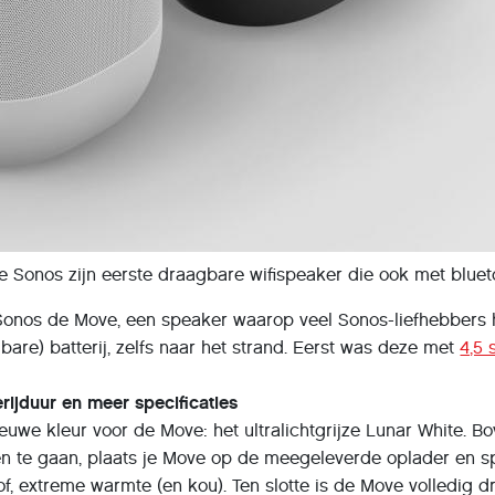
 Sonos zijn eerste draagbare wifispeaker die ook met bluet
 Sonos de Move, een speaker waarop veel Sonos-liefhebbers 
are) batterij, zelfs naar het strand. Eerst was deze met
4,5 
erijduur en meer specificaties
euwe kleur voor de Move: het ultralichtgrijze Lunar White. B
en te gaan, plaats je Move op de meegeleverde oplader en sp
of, extreme warmte (en kou). Ten slotte is de Move volledig 