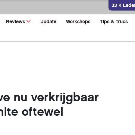
33 K Lede
Reviews
Update
Workshops
Tips & Trucs
e nu verkrijgbaar
hite oftewel