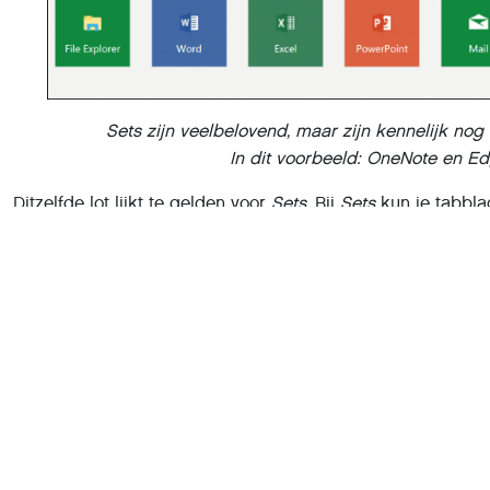
Sets zijn veelbelovend, maar zijn kennelijk nog 
In dit voorbeeld: OneNote en Ed
Ditzelfde lot lijkt te gelden voor
Sets
. Bij
Sets
kun je tabbla
venster combineren. Werk je bijvoorbeeld aan een presenta
browsertabbladen met je onderzoek, het PowerPoint-docume
combineren. Het venster combineert dus meerdere progra
omgeving. Vlak voor het ter perse gaan van dit nummer, 
Microsoft heeft meer tijd nodig om deze functie stabiel te 
gebruik maken van Groupy, een programma van Stardocks da
Windows 10 toevoegt (www.stardock.com/products/groupy)
Donkere thema’s
Sinds de eerste uitgave van Windows 10 worden steeds m