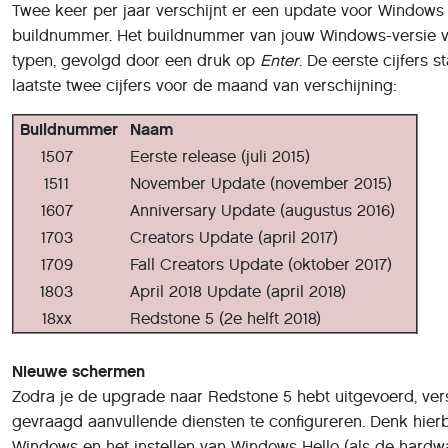
Twee keer per jaar verschijnt er een update voor Windows 1
buildnummer. Het buildnummer van jouw Windows-versie v
typen, gevolgd door een druk op
Enter
. De eerste cijfers s
laatste twee cijfers voor de maand van verschijning:
Buildnummer
Naam
1507
Eerste release (juli 2015)
1511
November Update (november 2015)
1607
Anniversary Update (augustus 2016)
1703
Creators Update (april 2017)
1709
Fall Creators Update (oktober 2017)
1803
April 2018 Update (april 2018)
18xx
Redstone 5 (2e helft 2018)
Nieuwe schermen
Zodra je de upgrade naar Redstone 5 hebt uitgevoerd, vers
gevraagd aanvullende diensten te configureren. Denk hierb
Windows en het instellen van Windows Hello (als de hardwa