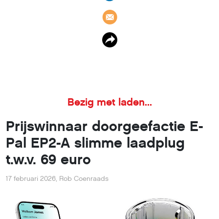
Prijswinnaar doorgeefactie E-
Pal EP2-A slimme laadplug
t.w.v. 69 euro
17 februari 2026
,
Rob Coenraads