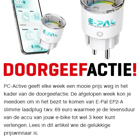
PC-Active geeft elke week een mooie prijs weg in het
kader van de doorgeefactie. De afgelopen week kon je
meedoen om in het bezit te komen van E-Pal EP2-A
slimme laadplug t.w.v. 69 euro waarmee je de levensduur
van de accu van jouw e-bike tot wel 3 keer kunt
verlengen. Lees in dit artikel wie de gelukkige
prijswinnaar is.
Van 9 tot en met 15 februari 2026 kon je meedoen aan
de doorgeefactie van PC-Active. Hierin kon je de E-Pal