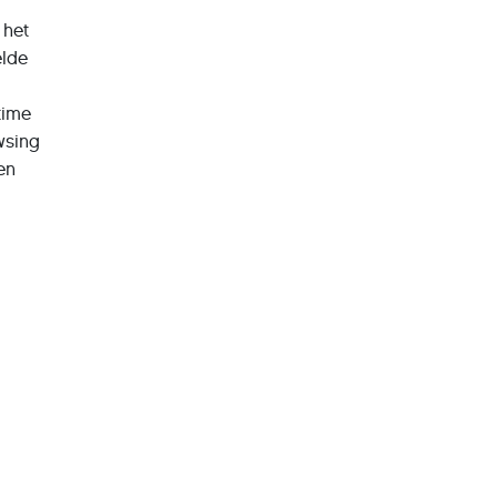
 het
elde
time
wsing
en