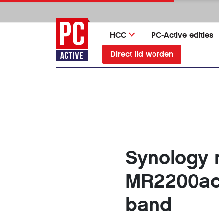
Ga
direct
naar
HCC
PC-Active edities
inhoud
Direct lid worden
Synology 
MR2200ac 
band