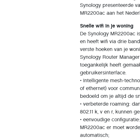
Synology presenteerde va
MR2200ac aan het Nederl
Snelle wifi in je woning
De Synology MR2200ac i
en heeft wifi via drie ba
verste hoeken van je won
Synology Router Manager (
toegankelijk heeft gemaak
gebruikersinterface.
• Intelligente mesh-tech
of ethernet) voor commun
bedoeld om je altijd de sn
• verbeterde roaming: da
802.11 k, v en r, kunnen 
• eenvoudige configuratie
MR2200ac er moet worden 
automatisch;