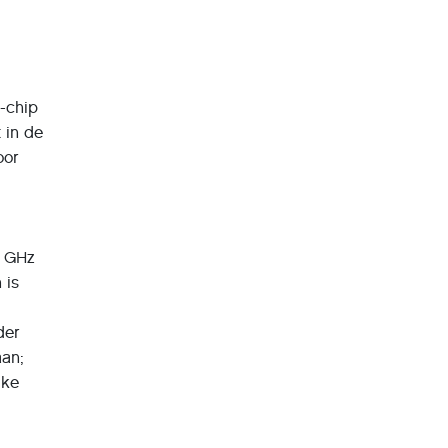
-chip
 in de
oor
5 GHz
 is
der
aan;
lke