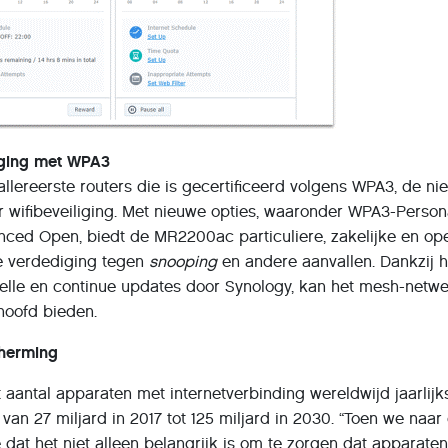
iging met WPA3
lereerste routers die is gecertificeerd volgens WPA3, de ni
wifibeveiliging. Met nieuwe opties, waaronder WPA3-Persona
ced Open, biedt de MR2200ac particuliere, zakelijke en o
e verdediging tegen
snooping
en andere aanvallen. Dankzij h
nelle en continue updates door Synology, kan het mesh-netw
hoofd bieden.
cherming
t aantal apparaten met internetverbinding wereldwijd jaarlij
n 27 miljard in 2017 tot 125 miljard in 2030. “Toen we naar
 dat het niet alleen belangrijk is om te zorgen dat apparate