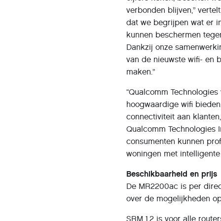
verbonden blijven,” verte
dat we begrijpen wat er 
kunnen beschermen tegen
Dankzij onze samenwerki
van de nieuwste wifi- en 
maken.”
“Qualcomm Technologies 
hoogwaardige wifi bieden
connectiviteit aan klanten
Qualcomm Technologies I
consumenten kunnen profi
woningen met intelligente
Beschikbaarheid en prijs
De MR2200ac is per direct
over de mogelijkheden o
SRM 1.2 is voor alle route