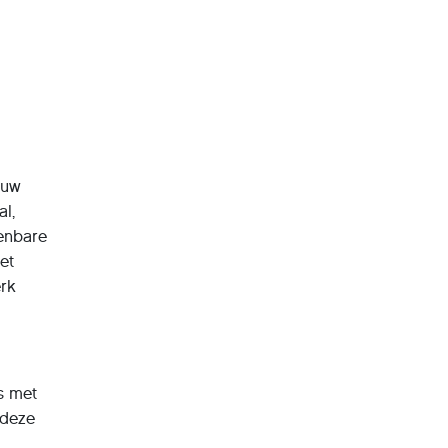
euw
l,
penbare
et
erk
ks met
 deze
n