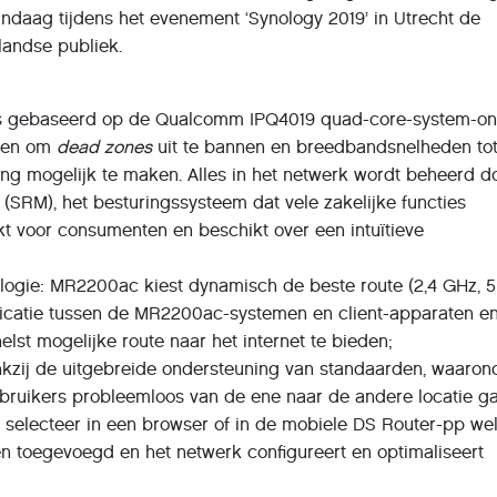
ndaag tijdens het evenement ‘Synology 2019’ in Utrecht de
andse publiek.
s gebaseerd op de Qualcomm IPQ4019 quad-core-system-on
nden om
dead zones
uit te bannen en breedbandsnelheden tot
ing mogelijk te maken. Alles in het netwerk wordt beheerd d
SRM), het besturingssysteem dat vele zakelijke functies
t voor consumenten en beschikt over een intuïtieve
nologie: MR2200ac kiest dynamisch de beste route (2,4 GHz, 
icatie tussen de MR2200ac-systemen en client-apparaten en
elst mogelijke route naar het internet te bieden;
nkzij de uitgebreide ondersteuning van standaarden, waaron
gebruikers probleemloos van de ene naar de andere locatie g
: selecteer in een browser of in de mobiele DS Router-pp we
toegevoegd en het netwerk configureert en optimaliseert