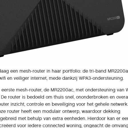
daag een mesh-router in haar portfolio: de tri-band MR2200
ifi en veiliger internet, mede dankzij WPA3-ondersteuning.
jn eerste mesh-router, de MR2200ac, met ondersteuning van W
De router is bedoeld om thuis snel, ononderbroken en overal
uter inzicht, controle en beveiliging voor het gehele netwerk
ze router heeft een modulair ontwerp, waardoor dekking
gebreid met behulp van extra eenheden. Hierdoor kan er ee
reëerd voor iedere connected woning, ongeacht de omvang