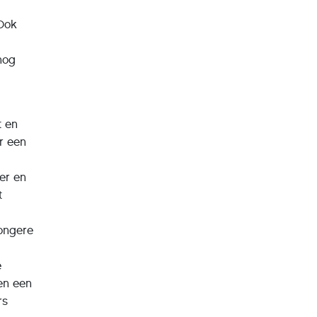
 Ook
nog
t en
r een
eer en
t
jongere
e
en een
rs