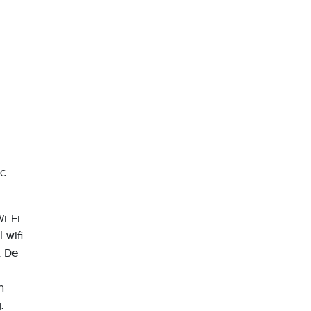
ac
i-Fi
 wifi
. De
n
.