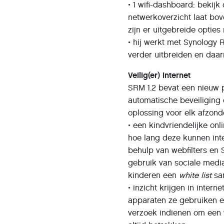
• 1 wifi-dashboard: bekijk
netwerkoverzicht laat bov
zijn er uitgebreide opties
• hij werkt met Synology
verder uitbreiden en daa
Veilig(er) internet
SRM 1.2 bevat een nieuw p
automatische beveiliging 
oplossing voor elk afzonde
• een kindvriendelijke onl
hoe lang deze kunnen int
behulp van webfilters en
gebruik van sociale media
kinderen een
white list
sa
• inzicht krijgen in inter
apparaten ze gebruiken e
verzoek indienen om een w