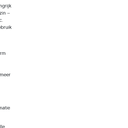
ngrijk
zin –
c.
ebruik
orm
 meer
matie
lle