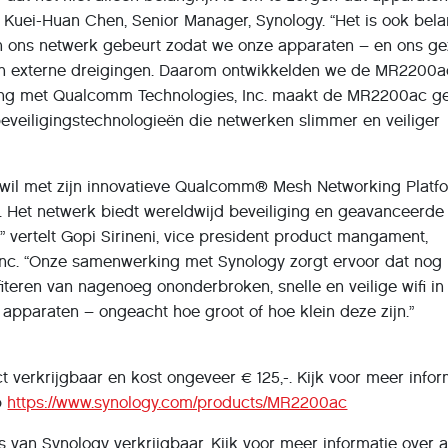
lt Kuei-Huan Chen, Senior Manager, Synology. “Het is ook bela
in ons netwerk gebeurt zodat we onze apparaten – en ons ge
 externe dreigingen. Daarom ontwikkelden we de MR2200a
ng met Qualcomm Technologies, Inc. maakt de MR2200ac g
beveiligingstechnologieën die netwerken slimmer en veiliger
wil met zijn innovatieve Qualcomm® Mesh Networking Platf
. Het netwerk biedt wereldwijd beveiliging en geavanceerde
,” vertelt Gopi Sirineni, vice president product mangament,
nc. “Onze samenwerking met Synology zorgt ervoor dat nog
teren van nagenoeg ononderbroken, snelle en veilige wifi in
 apparaten – ongeacht hoe groot of hoe klein deze zijn.”
 verkrijgbaar en kost ongeveer € 125,-. Kijk voor meer infor
p
https://www.synology.com/products/MR2200ac
rs van Synology verkrijgbaar. Kijk voor meer informatie over a