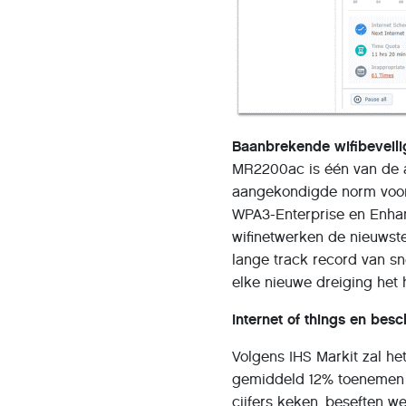
Baanbrekende wifibeveil
MR2200ac is één van de al
aangekondigde norm voor 
WPA3-Enterprise en Enhan
wifinetwerken de nieuwst
lange track record van s
elke nieuwe dreiging het 
Internet of things en bes
Volgens IHS Markit zal he
gemiddeld 12% toenemen va
cijfers keken, beseften we