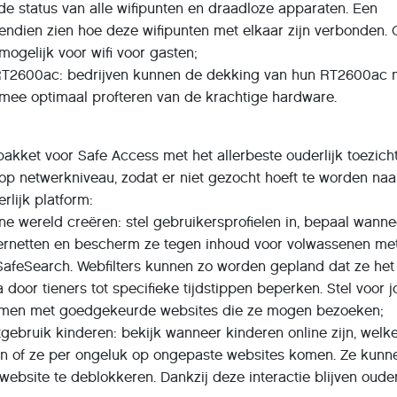
 de status van alle wifipunten en draadloze apparaten. Een
endien zien hoe deze wifipunten met elkaar zijn verbonden.
 mogelijk voor wifi voor gasten;
 RT2600ac: bedrijven kunnen de dekking van hun RT2600ac 
rmee optimaal profteren van de krachtige hardware.
akket voor Safe Access met het allerbeste ouderlijk toezich
op netwerkniveau, zodat er niet gezocht hoeft te worden naa
rlijk platform:
ine wereld creëren: stel gebruikersprofielen in, bepaal wann
ernetten en bescherm ze tegen inhoud voor volwassenen me
 SafeSearch. Webfilters kunnen zo worden gepland dat ze het
 door tieners tot specifieke tijdstippen beperken. Stel voor 
men met goedgekeurde websites die ze mogen bezoeken;
netgebruik kinderen: bekijk wanneer kinderen online zijn, welk
n of ze per ongeluk op ongepaste websites komen. Ze kunn
ebsite te deblokkeren. Dankzij deze interactie blijven oude