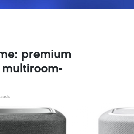
me: premium
 multiroom-
raads