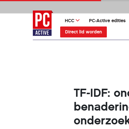
Ga
direct
naar
HCC
PC-Active edities
inhoud
Direct lid worden
TF-IDF: o
benaderin
onderzoe