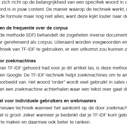
e zich richt op de belangrijkheid van een specifiek woord in 
ord is in jouw content. De manier waarop de techniek werkt,
e formule maar nog niet alles, want deze kijkt louter naar de
 en de frequentie over de corpus
e methode (IDF) behandelt de zogeheten inverse documentfre
ar gerefereerd als corpus. Uiteraard worden voegwoorden en 
techniek van TF-IDF te gebruiken, er een uitkomst zou kunnen
oor zoekmachines
van TF-IDF gehoord had voor je dit artikel las, is deze met
en Google. De TF-IDF-techniek helpt zoekmachines om te ana
voorbeeld van. Het woord “order” wordt veel gebruikt in sales
an een zoekmachine achterhalen waar een tekst over gaat do
eel voor individuele gebruikers en webmasters
 nieuwe techniek wanneer het aankomt op de door zoekmachin
el is groot: zeker wanneer je bedenkt dat je TF-IDF kunt geb
 te maken en daarmee ook beter te ranken.