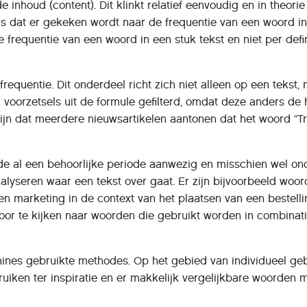
de inhoud (content). Dit klinkt relatief eenvoudig en in theo
 is dat er gekeken wordt naar de frequentie van een woord in
 frequentie van een woord in een stuk tekst en niet per defin
quentie. Dit onderdeel richt zich niet alleen op een tekst,
voorzetsels uit de formule gefilterd, omdat deze anders de
 zijn dat meerdere nieuwsartikelen aantonen dat het woord “T
hode al een behoorlijke periode aanwezig en misschien wel o
lyseren waar een tekst over gaat. Er zijn bijvoorbeeld woo
 en marketing in de context van het plaatsen van een bestelli
or te kijken naar woorden die gebruikt worden in combinati
es gebruikte methodes. Op het gebied van individueel gebru
ruiken ter inspiratie en er makkelijk vergelijkbare woorden