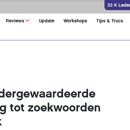
33 K Lede
Reviews
Update
Workshops
Tips & Trucs
ndergewaardeerde
g tot zoekwoorden
k