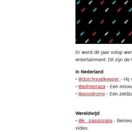
Er werd dit jaar volop we
entertainment. Dit zijn de
In Nederland
•
@dutchgoalkeeper
- Hij
•
@adrienraza
- Een innov
•
@aviodrome
- Een zeldza
Wereldwijd
•
@k_passionate
- Benieu
video.