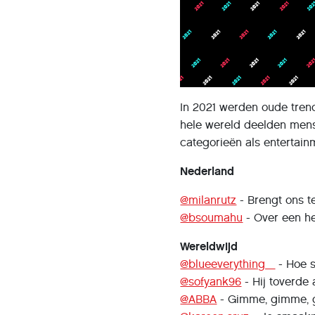
In 2021 werden oude trend
hele wereld deelden mense
categorieën als entertain
Nederland
@milanrutz
- Brengt ons t
@bsoumahu
- Over een h
Wereldwijd
@blueeverything_
- Hoe s
@sofyank96
- Hij toverde
@ABBA
- Gimme, gimme, g