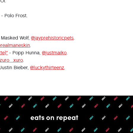
OI.
 - Polo Frost.
 Masked Wolf,
@jayprehistoricpets
.
erealmaneskin
.
te)"
- Popp Hunna,
@justmaiko
.
zuro_xuro
.
Justin Bieber,
@luckythirteenz
.