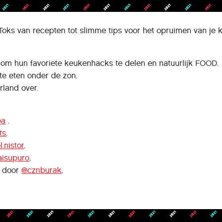
ikToks van recepten tot slimme tips voor het opruimen van je 
 hun favoriete keukenhacks te delen en natuurlijk FOOD.
te eten onder de zon.
land over.
ba
.
ts
.
.nistor
.
isupuro
.
r door
@cznburak
.