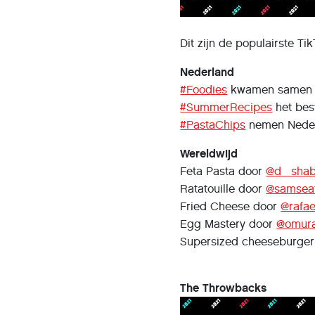
Dit zijn de populairste T
Nederland
#Foodies
kwamen samen om
#SummerRecipes
het bes
#PastaChips
nemen Neder
Wereldwijd
Feta Pasta door
@d_sha
Ratatouille door
@samsea
Fried Cheese door
@rafael
Egg Mastery door
@omura
Supersized cheeseburge
The Throwbacks