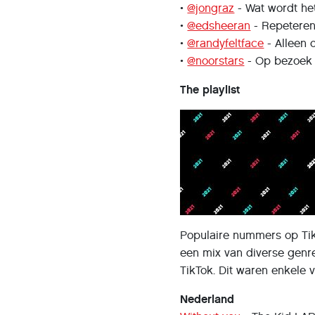
•
@jongraz
- Wat wordt he
•
@edsheeran
- Repeteren
•
@randyfeltface
- Alleen 
•
@noorstars
- Op bezoek b
The playlist
Populaire nummers op Tik
een mix van diverse genre
TikTok. Dit waren enkele 
Nederland