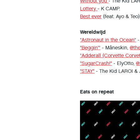
Without you
- The Kid LAR
Lottery
- K CAMP.
Best ever
(feat. Ayo & Teo)
Wereldwijd
"Astronaut in the Ocean"
-
"Beggin'"
- Måneskin,
@th
"Adderall (Corvette Corvet
"SugarCrash!"
- ElyOtto,
@
"STAY"
- The Kid LAROI & 
Eats on repeat