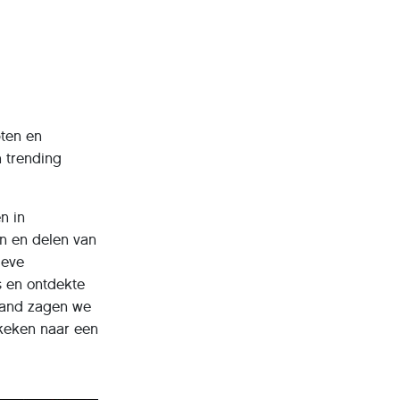
pten en
n trending
n in
en en delen van
ieve
s en ontdekte
rland zagen we
ekeken naar een