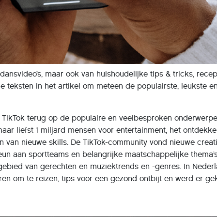
 dansvideo’s, maar ook van huishoudelijke tips & tricks, rece
de teksten in het artikel om meteen de populairste, leukste e
k TikTok terug op de populaire en veelbesproken onderwerpe
 maar liefst 1 miljard mensen voor entertainment, het ontdekk
en van nieuwe skills. De TikTok-community vond nieuwe creat
teun aan sportteams en belangrijke maatschappelijke thema’
 gebied van gerechten en muziektrends en -genres. In Nede
en om te reizen, tips voor een gezond ontbijt en werd er g