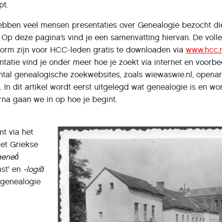
pt.
bben veel mensen presentaties over Genealogie bezocht d
Op deze pagina’s vind je een samenvatting hiervan. De volle
-vorm zijn voor HCC-leden gratis te downloaden via
www.hcc.
entatie vind je onder meer hoe je zoekt via internet en voorb
tal genealogische zoekwebsites, zoals wiewaswie.nl, openarc
. In dit artikel wordt eerst uitgelegd wat genealogie is en w
na gaan we in op hoe je begint.
t via het
het Griekse
geneā́
mst’ en
-logíā
s genealogie