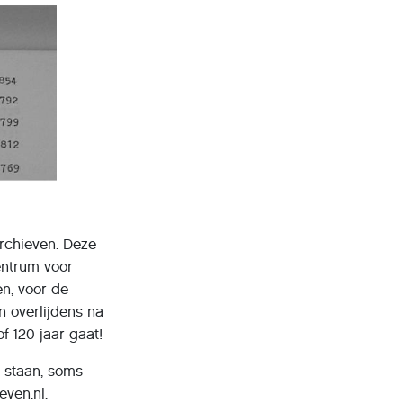
archieven. Deze
entrum voor
en, voor de
n overlijdens na
f 120 jaar gaat!
e staan, soms
even.nl.