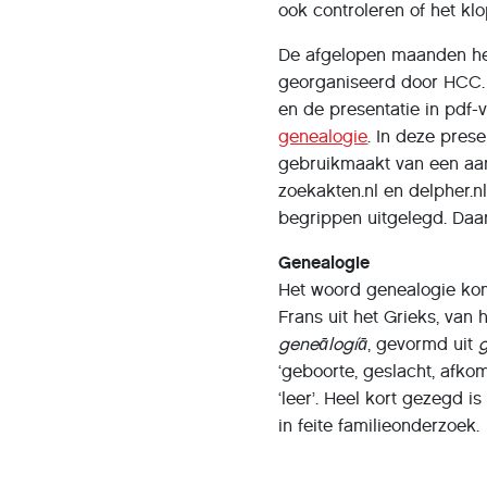
ook controleren of het klo
De afgelopen maanden he
georganiseerd door HCC. 
en de presentatie in pdf
genealogie
. In deze pres
gebruikmaakt van een aan
zoekakten.nl en delpher.nl
begrippen uitgelegd. Daar
Genealogie
Het woord genealogie kom
Frans uit het Grieks, van 
geneālogíā
, gevormd uit
‘geboorte, geslacht, afko
‘leer’. Heel kort gezegd i
in feite familieonderzoek.