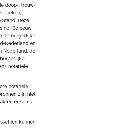
de doop-, trouw-
B-boeken),
e Stand. Deze
eind 16e eeuw
an de burgerlijke
uid-Nederland en
an Nederland, de
burgerlijke
n), notariële
re notariële
ronnen zijn niet
aakten er soms
Misschien kunnen