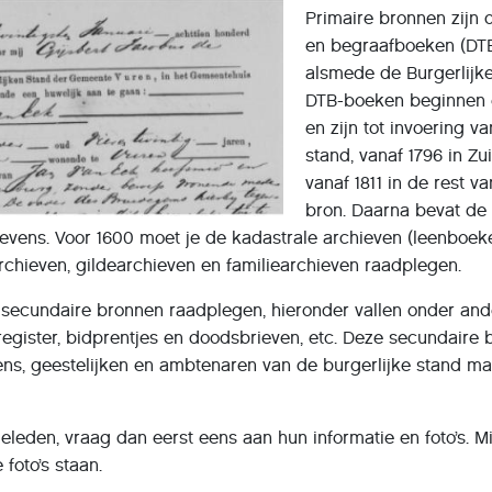
Primaire bronnen zijn 
en begraafboeken (DT
alsmede de Burgerlijk
DTB-boeken beginnen 
en zijn tot invoering v
stand, vanaf 1796 in Z
vanaf 1811 in de rest v
bron. Daarna bevat de 
vens. Voor 1600 moet je de kadastrale archieven (leenboeke
archieven, gildearchieven en familiearchieven raadplegen.
ecundaire bronnen raadplegen, hieronder vallen onder ande
register, bidprentjes en doodsbrieven, etc. Deze secundaire b
wens, geestelijken en ambtenaren van de burgerlijke stand m
ieleden, vraag dan eerst eens aan hun informatie en foto’s. 
 foto’s staan.