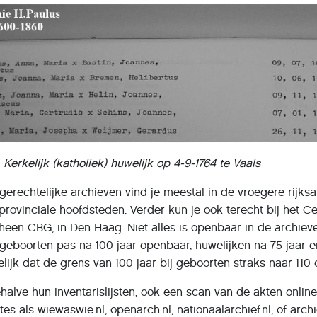
Kerkelijk (katholiek) huwelijk op 4-9-1764 te Vaals
rechtelijke archieven vind je meestal in de vroegere rijks
 provinciale hoofdsteden. Verder kun je ook terecht bij het C
heen CBG, in Den Haag. Niet alles is openbaar in de archiev
geboorten pas na 100 jaar openbaar, huwelijken na 75 jaar e
elijk dat de grens van 100 jaar bij geboorten straks naar 110 o
alve hun inventarislijsten, ook een scan van de akten onlin
ites als wiewaswie.nl, openarch.nl, nationaalarchief.nl, of archi