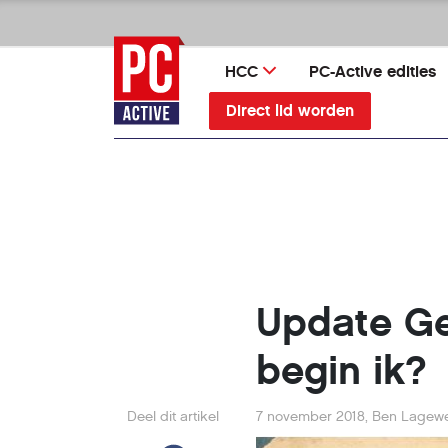
Ga
direct
naar
HCC
PC-Active edities
inhoud
Direct lid worden
Update Ge
begin ik?
Deel dit artikel
7 november 2018
,
Ben Lagew