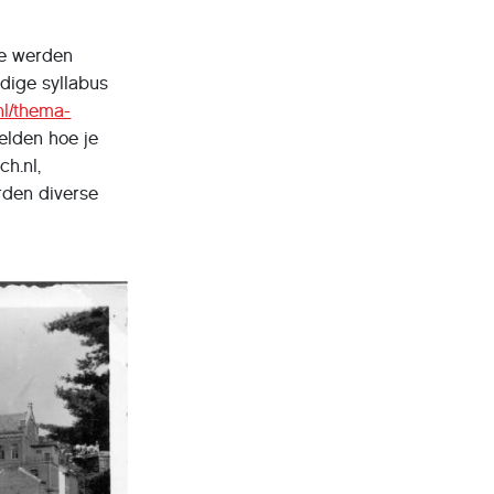
ie werden
dige syllabus
nl/thema-
eelden hoe je
h.nl,
orden diverse