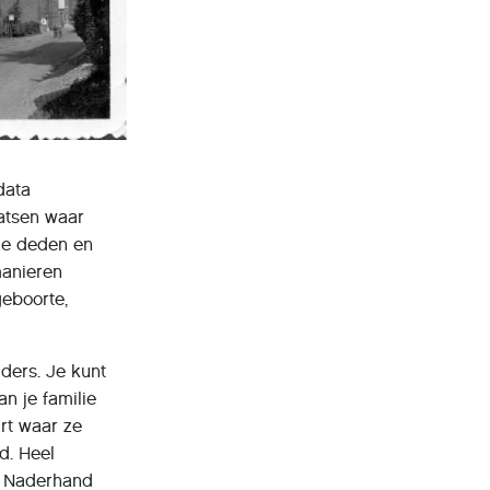
data
aatsen waar
 ze deden en
manieren
geboorte,
ders. Je kunt
n je familie
rt waar ze
d. Heel
n. Naderhand