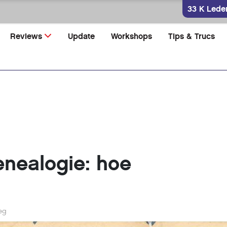
33 K Lede
Reviews
Update
Workshops
Tips & Trucs
nealogie: hoe
eg