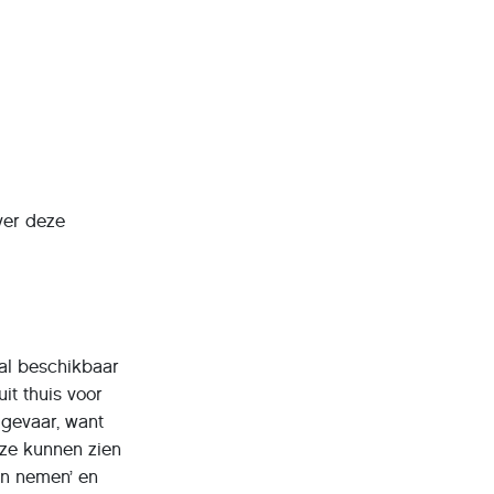
ver deze
aal beschikbaar
uit thuis voor
 gevaar, want
 ze kunnen zien
 en nemen’ en