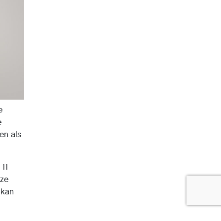
e
e
en als
 11
eze
 kan