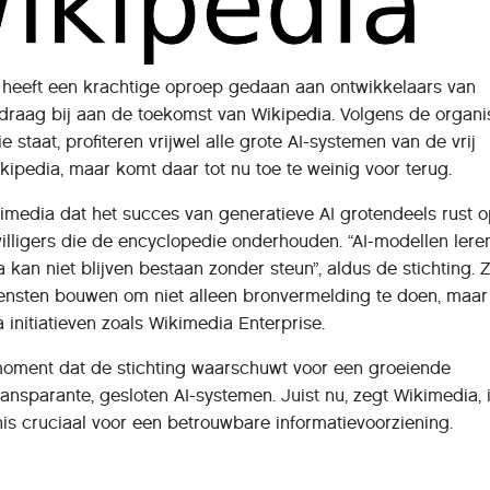
heeft een krachtige oproep gedaan aan ontwikkelaars van
: draag bij aan de toekomst van Wikipedia. Volgens de organis
 staat, profiteren vrijwel alle grote AI-systemen van de vrij
ipedia, maar komt daar tot nu toe te weinig voor terug.
kimedia dat het succes van generatieve AI grotendeels rust 
willigers die de encyclopedie onderhouden. “AI-modellen lere
 kan niet blijven bestaan zonder steun”, aldus de stichting. 
diensten bouwen om niet alleen bronvermelding te doen, maar
a initiatieven zoals Wikimedia Enterprise.
oment dat de stichting waarschuwt voor een groeiende
ransparante, gesloten AI-systemen. Juist nu, zegt Wikimedia, 
is cruciaal voor een betrouwbare informatievoorziening.