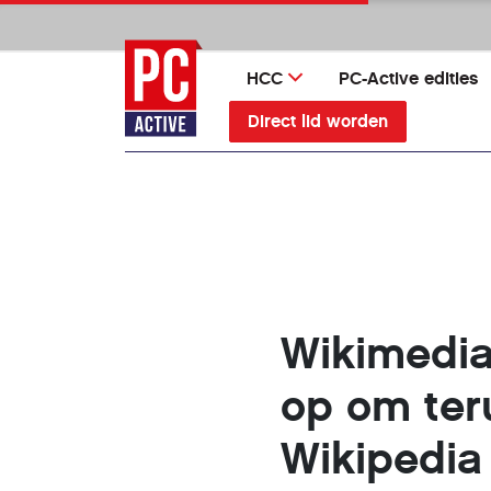
Ga
direct
naar
HCC
PC-Active edities
inhoud
Direct lid worden
Wikimedia
op om ter
Wikipedia