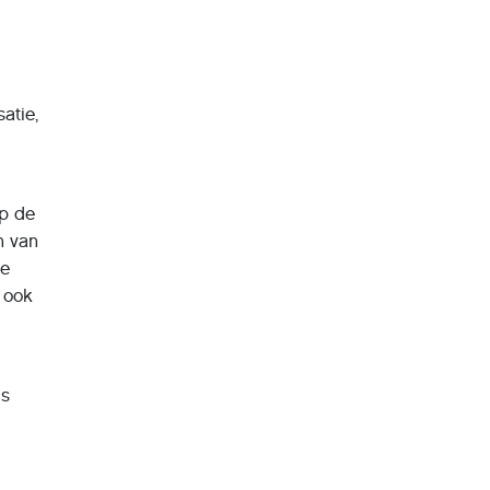
atie,
op de
n van
Ze
 ook
is