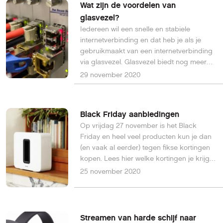
Wat zijn de voordelen van
glasvezel?
Iedereen wil een snelle en stabiele
internetverbinding en dat heb je als je
gebruikmaakt van een internetverbinding
via glasvezel. Glasvezel biedt nog meer
voordelen, lees hier welke dit zijn.
29 november 2020
Black Friday aanbiedingen
Op vrijdag 27 november is het Black
Friday en heel veel producten kun je dan
(en vaak al eerder) tegen fikse kortingen
kopen. Lees hier welke kortingen je krijgt
op producten van elektronicavoorjou.nl,
25 november 2020
Sonos en Huawei.
Streamen van harde schijf naar