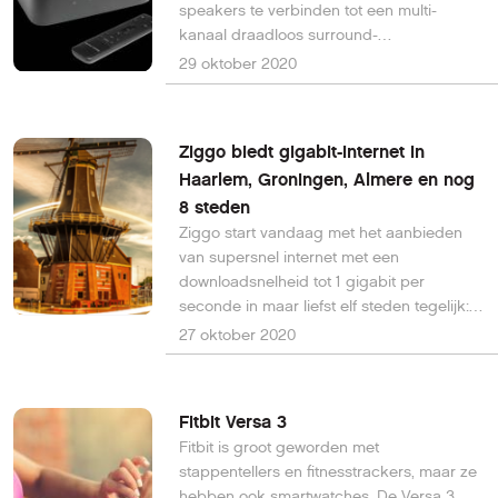
speakers te verbinden tot een multi-
kanaal draadloos surround-
geluidssysteem in HD. Deze upgrade van
29 oktober 2020
jouw home-entertainmentsysteem is
voorzien van Digital Loop Amplifier-
technologie en geeft een vermogen van
Ziggo biedt gigabit-internet in
125 watt per kanaal.
Haarlem, Groningen, Almere en nog
8 steden
Ziggo start vandaag met het aanbieden
van supersnel internet met een
downloadsnelheid tot 1 gigabit per
seconde in maar liefst elf steden tegelijk:
Groningen, Apeldoorn, Almere, Zaanstad,
27 oktober 2020
Lelystad, Haarlem, Leeuwarden, Alkmaar,
Purmerend, Weesp en Heerenveen.
Fitbit Versa 3
Fitbit is groot geworden met
stappentellers en fitnesstrackers, maar ze
hebben ook smartwatches. De Versa 3