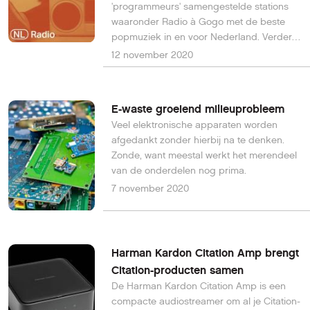
'programmeurs' samengestelde stations
waaronder Radio à Gogo met de beste
popmuziek in en voor Nederland. Verder
zijn er vier nieuwe genrestations, nieuwe
12 november 2020
artiestensamenwerkingen op Sonos Sound
System en gaat Sonos high-definition
streaming aanbieden met Sonos Radio
E-waste groeiend milieuprobleem
HD.
Veel elektronische apparaten worden
afgedankt zonder hierbij na te denken.
Zonde, want meestal werkt het merendeel
van de onderdelen nog prima.
7 november 2020
Harman Kardon Citation Amp brengt
Citation-producten samen
De Harman Kardon Citation Amp is een
compacte audiostreamer om al je Citation-