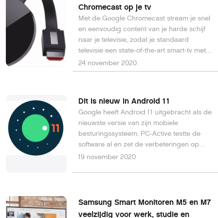
Chromecast op je tv
Met de Google Chromecast stream je snel
en eenvoudig content van je harde schijf
naar je televisie, zodat je standaard
televisie een state-of-the-art smart-tv met
internetverbinding wordt.
24 november 2020
Dit is nieuw in Android 11
Google heeft Android 11 uitgebracht als de
nieuwste versie van zijn mobiele
besturingssysteem. PC-Active testte de
software al en zet de verbeteringen op
een rij.
19 november 2020
Samsung Smart Monitoren M5 en M7
veelzijdig voor werk, studie en