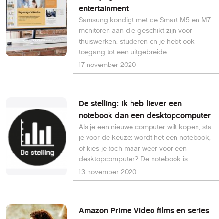
entertainment
Samsung kondigt met de Smart M5 en M7
monitoren aan die geschikt zijn voor
thuiswerken, studeren en je hebt ook
toegang tot een uitgebreide
entertainment-hub vergelijkbaar met
17 november 2020
Samsungs ingebouwde Smart TV-platform.
De stelling: Ik heb liever een
notebook dan een desktopcomputer
Als je een nieuwe computer wilt kopen, sta
je voor de keuze: wordt het een notebook,
of kies je toch maar weer voor een
desktopcomputer? De notebook is
langzaam maar zeker de norm geworden,
13 november 2020
maar toch zijn er nog mensen die goede
redenen hebben om een
desktopcomputer te kopen - of zelf te
Amazon Prime Video films en series
bouwen.