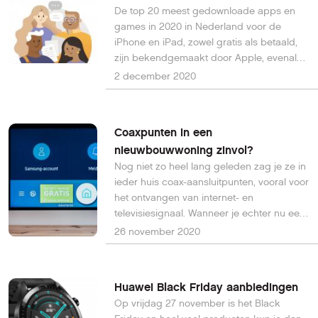
De top 20 meest gedownloade apps en
games in 2020 in Nederland voor de
iPhone en iPad, zowel gratis als betaald,
zijn bekendgemaakt door Apple, evenals
de 15 beste apps en games van de App
2 december 2020
Store 2020 volgens Apple.
Coaxpunten in een
nieuwbouwwoning zinvol?
Nog niet zo heel lang geleden zag je ze in
ieder huis coax-aansluitpunten, vooral voor
het ontvangen van internet- en
televisiesignaal. Wanneer je echter nu een
nieuwbouwwoning koopt, ontbreken
26 november 2020
coaxpunten vaak. Natuurlijk kun je deze
tijdens of na de bouw zelf plaatsen, maar
heeft dat nog wel zin?
Huawei Black Friday aanbiedingen
Op vrijdag 27 november is het Black