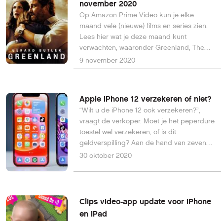
november 2020
Op Amazon Prime Video kun je elke
maand vele (nieuwe) films en series zien.
Lees hier wat je deze maand kunt
verwachten, waaronder Greenland, The
Pack, de eerste 4 seizoenen van
9 november 2020
Wallander en 7 seizoenen van Mad Men.
Apple iPhone 12 verzekeren of niet?
“Wilt u de iPhone 12 ook verzekeren?”,
vraagt de verkoper. Moet je het peperdure
toestel wel verzekeren, of is dit
geldverspilling? Aan de hand van zeven
argumenten praten we je bij over de
30 oktober 2020
(on)zin van telefoonverzekeringen.
Clips video-app update voor iPhone
en iPad