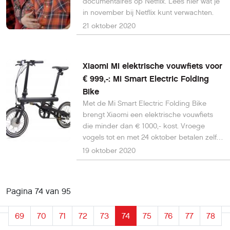
documentaires op Netflix. Lees hier wat je
in november bij Netflix kunt verwachten.
21 oktober 2020
Xiaomi Mi elektrische vouwfiets voor
€ 999,-: Mi Smart Electric Folding
Bike
Met de Mi Smart Electric Folding Bike
brengt Xiaomi een elektrische vouwfiets
die minder dan € 1000,- kost. Vroege
vogels tot en met 24 oktober betalen zelfs
'maar' € 849,- voor deze 14,5 kg. 'zware'
19 oktober 2020
fiets met een actieradius van 45 km.
Pagina 74 van 95
69
70
71
72
73
74
75
76
77
78