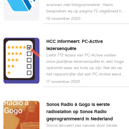
scannen met fotogrammetrie’. Hierin
bespreken wij op pagina 72 uitgebreid het
programma Meshroom. Er staat dat dit
19 november 2020
opensource programma wordt uitgegeven
door het bedrijf Autodesk. Dit is echter niet
het geval, maar Meshroom zelf is juist
HCC informeert: PC-Active
beschreven en gratis beschikbaar via
lezersenquête
deze link: https://meshroom-
Liefst 772 lezers van PC-Active vulden
manual.readthedocs.io/en/latest
onze jaarlijkse lezersenquête in, een hoge
opkomst waar we trots op zijn. Net als op
het rapportcijfer dat aan PC-Active werd
gegeven: een dikke 8! Het belangrijkste
17 november 2020
onderwerp voor lezers is online veiligheid.
Sonos Radio à Gogo is eerste
radiostation op Sonos Radio
geprogrammeerd in Nederland
Sonos lanceert zes nieuwe door lokale