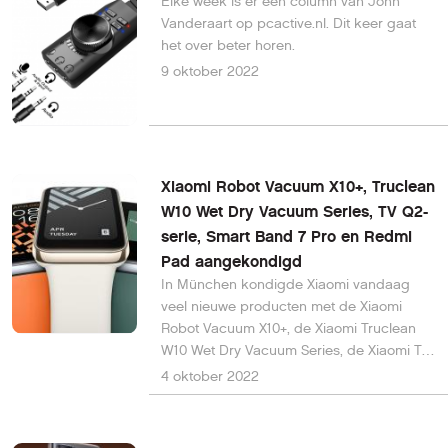
Elke week is er een column van John
Vanderaart op pcactive.nl. Dit keer gaat
het over beter horen.
9 oktober 2022
Xiaomi Robot Vacuum X10+, Truclean
W10 Wet Dry Vacuum Series, TV Q2-
serie, Smart Band 7 Pro en Redmi
Pad aangekondigd
In München kondigde Xiaomi vandaag
veel nieuwe producten met de Xiaomi
Robot Vacuum X10+, de Xiaomi Truclean
W10 Wet Dry Vacuum Series, de Xiaomi TV
Q2-serie, de Xiaomi Smart Band 7 Pro en
4 oktober 2022
de Redmi Pad.