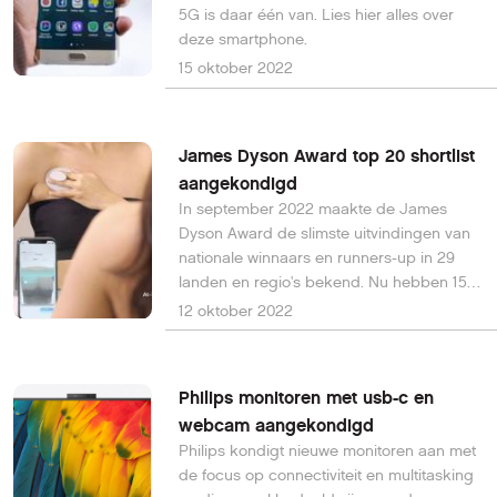
5G is daar één van. Lies hier alles over
deze smartphone.
15 oktober 2022
James Dyson Award top 20 shortlist
aangekondigd
In september 2022 maakte de James
Dyson Award de slimste uitvindingen van
nationale winnaars en runners-up in 29
landen en regio's bekend. Nu hebben 15
Dyson-ingenieurs, wetenschappers en
12 oktober 2022
ontwerpers de 87 James Dyson Award
nationale finalisten beoordeeld om de
wereldwijde Top 20-shortlist te selecteren.
Philips monitoren met usb-c en
webcam aangekondigd
Philips kondigt nieuwe monitoren aan met
de focus op connectiviteit en multitasking