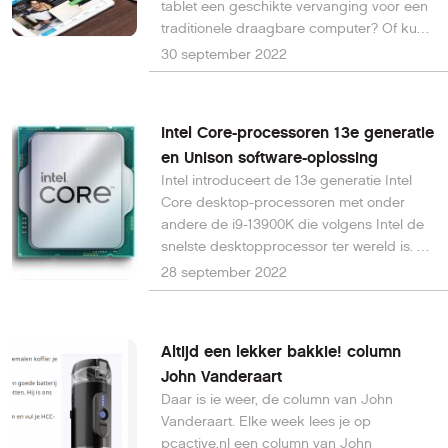
tablet een geschikte vervanging voor een
traditionele draagbare computer? Of kun
je toch beter een laptop kopen? Lees
30 september 2022
meer over de verschillen tussen tablets en
laptops om jou te helpen beslissen welke
het beste bij jouw behoeften past.
Intel Core-processoren 13e generatie
en Unison software-oplossing
Intel introduceert de 13e generatie Intel
Core desktop-processoren met onder
andere de i9-13900K die volgens Intel de
snelste desktopprocessor ter wereld is. Er
zijn 6 nieuwe desktop-processors met
28 september 2022
maximaal 24 cores, 32 threads en hoge
kloksnelheden tot 5,8 GHz.
Altijd een lekker bakkie! column
John Vanderaart
Daar is ie weer, de column van John
Vanderaart. Elke week lees je op
pcactive.nl een column van John