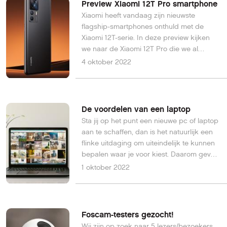
Preview Xiaomi 12T Pro smartphone
Xiaomi heeft vandaag zijn nieuwste
flagship-smartphones onthuld met de
Xiaomi 12T-serie. In deze preview kijken
we naar de Xiaomi 12T Pro die we al
opgestuurd kregen.
4 oktober 2022
De voordelen van een laptop
Sta jij op het punt een nieuwe pc of laptop
aan te schaffen, dan is het natuurlijk een
flinke uitdaging om uiteindelijk te kunnen
bepalen waar je voor kiest. Daarom geven
we je in dit artikel een aantal voordelen die
1 oktober 2022
een laptop heeft.
Foscam-testers gezocht!
Wij zijn op zoek naar 5 lezers/bezoekers