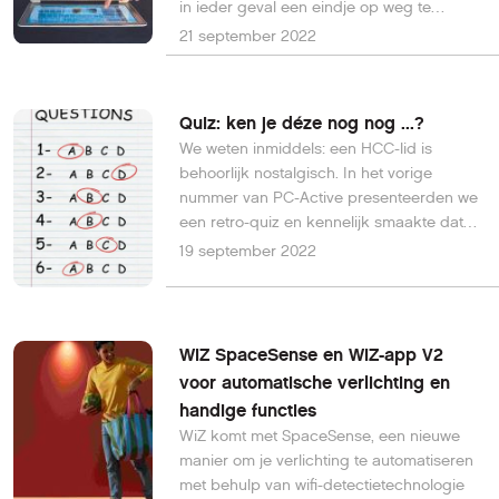
in ieder geval een eindje op weg te
helpen.
21 september 2022
Quiz: ken je déze nog nog ...?
We weten inmiddels: een HCC-lid is
behoorlijk nostalgisch. In het vorige
nummer van PC-Active presenteerden we
een retro-quiz en kennelijk smaakte dat
naar meer. Daarom duiken we deze keer
19 september 2022
diep in de hardware van toen. Wat weet jij
daar nog van?
WiZ SpaceSense en WiZ-app V2
voor automatische verlichting en
handige functies
WiZ komt met SpaceSense, een nieuwe
manier om je verlichting te automatiseren
met behulp van wifi-detectietechnologie