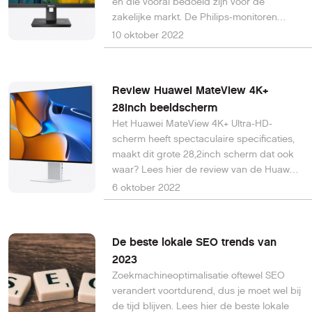
en die vooral bedoeld zijn voor de
zakelijke markt. De Philips-monitoren
34B1U5600CH, 24B1U5301H en
10 oktober 2022
27B1U5601H bieden namelijk veel functies
die het gemak van videoconferenties,
productiviteit en comfort op elke werkplek
Review Huawei MateView 4K+
moeten garanderen.
28inch beeldscherm
Het Huawei MateView 4K+ Ultra-HD-
scherm heeft spectaculaire specificaties,
maakt dit grote 28,2inch scherm dat ook
waar? Lees hier de review van de Huawei
MateView 4K+.
6 oktober 2022
De beste lokale SEO trends van
2023
Zoekmachineoptimalisatie oftewel SEO
verandert voortdurend, dus je moet wel bij
de tijd blijven. Lees hier de beste lokale