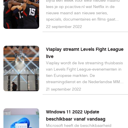
Bijna een week voor elke nieuwe maand
lees je op pcactive.nl wat Netflix in de
nieuwe maand aan nieuwe series,
specials, documentaires en films gaat
uitzenden. Dit zijn de highlights van
22 september 2022
oktober op Netflix, lees hier wat je nog in
september 2022 kunt verwachten op
Netflix.
Viaplay streamt Levels Fight League
live
Viaplay wordt de live streaming thuisbasis
van Levels Fight League-evenementen in
tien Europese markten. De
streamingdienst en de Nederlandse MMA-
organisatie zijn een langdurige
21 september 2022
samenwerking aangegaan, waardoor
vechtsportliefhebbers vanaf 2 oktober
jaarlijks zes LFL-shows live kunnen volgen.
Windows 11 2022 Update
beschikbaar vanaf vandaag
Microsoft heeft de beschikbaarheid