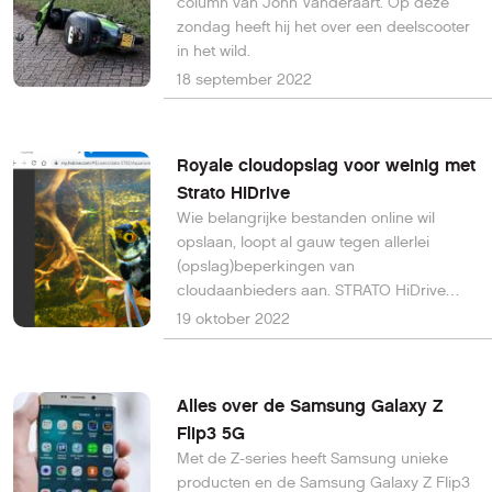
column van John Vanderaart. Op deze
zondag heeft hij het over een deelscooter
in het wild.
18 september 2022
Royale cloudopslag voor weinig met
Strato HiDrive
Wie belangrijke bestanden online wil
opslaan, loopt al gauw tegen allerlei
(opslag)beperkingen van
cloudaanbieders aan. STRATO HiDrive
gooit het over een andere boeg. Je leert
19 oktober 2022
aan de hand van deze workshop meer
over de talrijke mogelijkheden van HiDrive.
En we hebben een lezersaanbieding.
Alles over de Samsung Galaxy Z
Flip3 5G
Met de Z-series heeft Samsung unieke
producten en de Samsung Galaxy Z Flip3