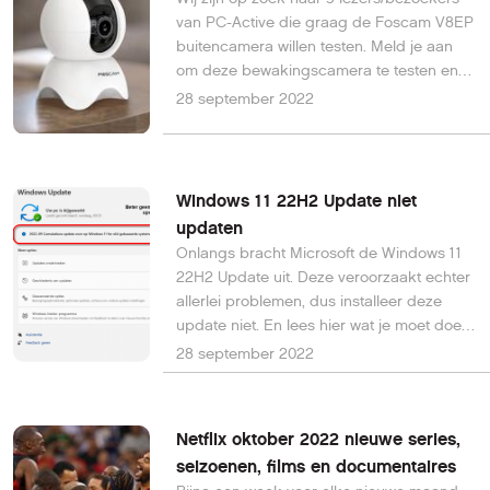
van PC-Active die graag de Foscam V8EP
buitencamera willen testen. Meld je aan
om deze bewakingscamera te testen en
na afloop mag je hem houden.
28 september 2022
Windows 11 22H2 Update niet
updaten
Onlangs bracht Microsoft de Windows 11
22H2 Update uit. Deze veroorzaakt echter
allerlei problemen, dus installeer deze
update niet. En lees hier wat je moet doen
als je hem wel hebt geïnstalleerd.
28 september 2022
Netflix oktober 2022 nieuwe series,
seizoenen, films en documentaires