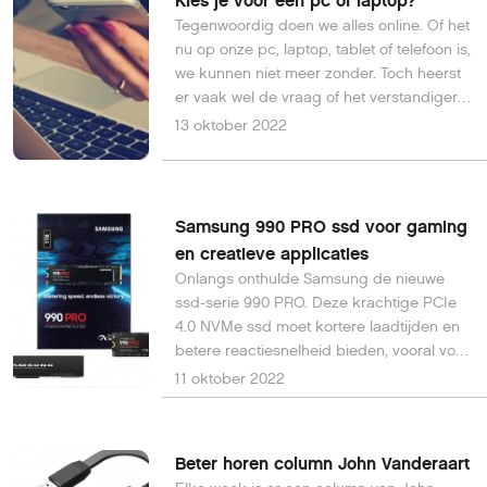
Kies je voor een pc of laptop?
Tegenwoordig doen we alles online. Of het
nu op onze pc, laptop, tablet of telefoon is,
we kunnen niet meer zonder. Toch heerst
er vaak wel de vraag of het verstandiger is
om een pc te kopen of een laptop. Lees
13 oktober 2022
hier de voordelen van beide apparaten
voor een goed inzicht in je keuze.
Samsung 990 PRO ssd voor gaming
en creatieve applicaties
Onlangs onthulde Samsung de nieuwe
ssd-serie 990 PRO. Deze krachtige PCIe
4.0 NVMe ssd moet kortere laadtijden en
betere reactiesnelheid bieden, vooral voor
gaming en andere intensieve taken als
11 oktober 2022
3D-rendering en 4K-videobewerking.
Beter horen column John Vanderaart