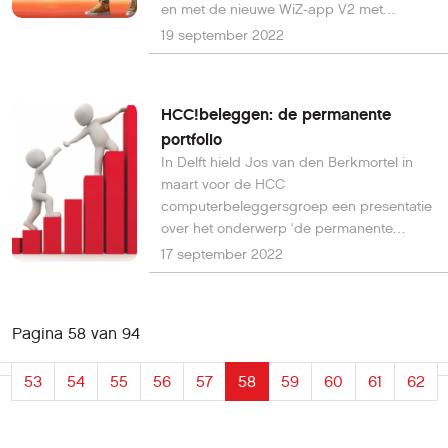
en met de nieuwe WiZ-app V2 met
handige functies. Alle WiZ- en Connected
19 september 2022
by WiZ-producten zijn compatibel met de
WiZ-app V2.
HCC!beleggen: de permanente
portfolio
In Delft hield Jos van den Berkmortel in
maart voor de HCC
computerbeleggersgroep een presentatie
over het onderwerp ‘de permanente
portfolio’.
17 september 2022
Pagina 58 van 94
53
54
55
56
57
58
59
60
61
62