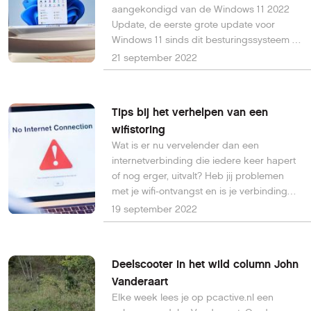
aangekondigd van de Windows 11 2022
Update, de eerste grote update voor
Windows 11 sinds dit besturingssysteem in
2021 werd gelanceerd.
21 september 2022
Tips bij het verhelpen van een
wifistoring
Wat is er nu vervelender dan een
internetverbinding die iedere keer hapert
of nog erger, uitvalt? Heb jij problemen
met je wifi-ontvangst en is je verbinding
niet altijd even stabiel, dan hebben wij een
19 september 2022
aantal tips voor je die je hierbij kunnen
ondersteunen.
Deelscooter in het wild column John
Vanderaart
Elke week lees je op pcactive.nl een