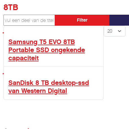
8TB
Vul een deel van de titel in
Filter
Toon #
Samsung T5 EVO 8TB
Portable SSD ongekende
capaciteit
SanDisk 8 TB desktop-ssd
van Western Digital