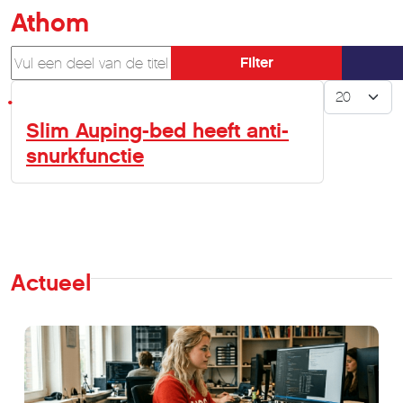
Athom
Vul een deel van de titel in
Filter
Toon #
Slim Auping-bed heeft anti-
snurkfunctie
Actueel