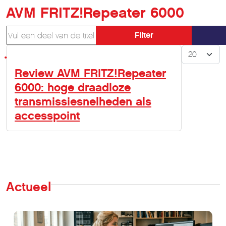
AVM FRITZ!Repeater 6000
Vul een deel van de titel in
Filter
Toon #
Review AVM FRITZ!Repeater
6000: hoge draadloze
transmissiesnelheden als
accesspoint
Actueel