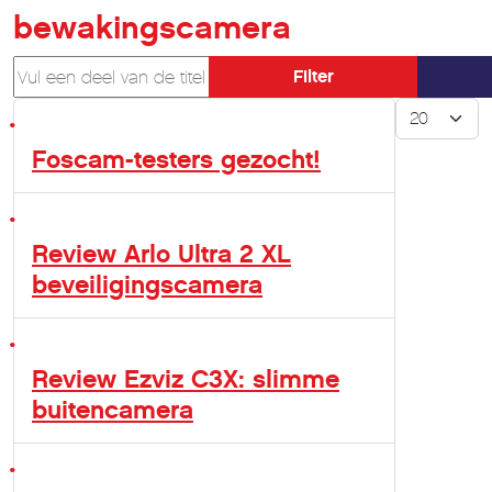
bewakingscamera
Vul een deel van de titel in
Filter
Toon #
Foscam-testers gezocht!
Review Arlo Ultra 2 XL
beveiligingscamera
Review Ezviz C3X: slimme
buitencamera