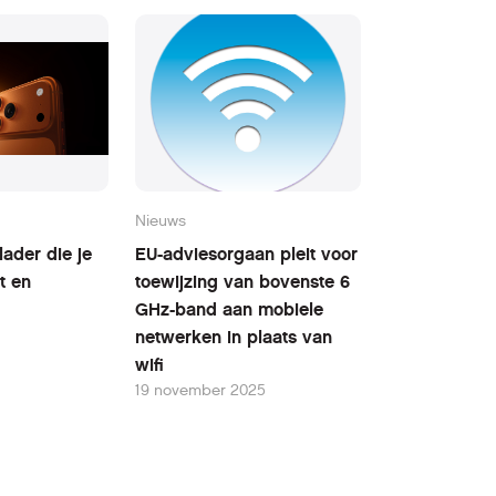
Nieuws
ader die je
EU-adviesorgaan pleit voor
t en
toewijzing van bovenste 6
GHz-band aan mobiele
netwerken in plaats van
wifi
19 november 2025