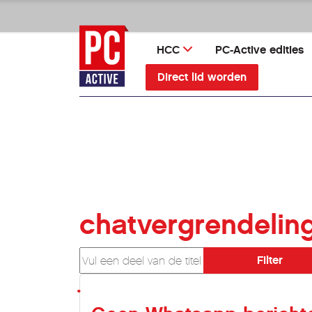
Ga
direct
naar
HCC
PC-Active edities
inhoud
Direct lid worden
chatvergrendelin
Vul een deel van de titel in
Filter