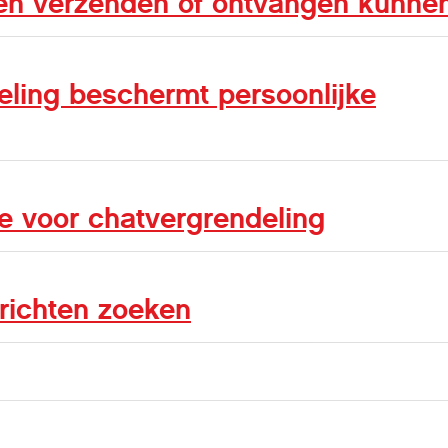
en verzenden of ontvangen kunne
ling beschermt persoonlijke
 voor chatvergrendeling
richten zoeken