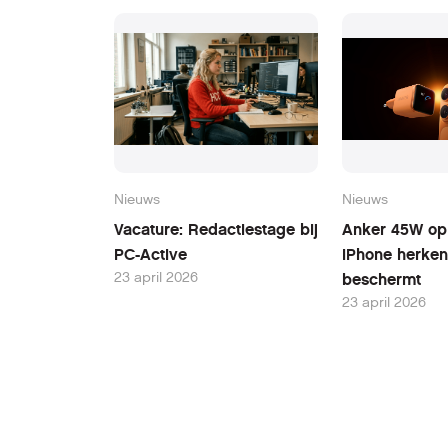
Nieuws
Nieuws
Vacature: Redactiestage bij
Anker 45W opl
PC-Active
iPhone herken
23 april 2026
beschermt
23 april 2026