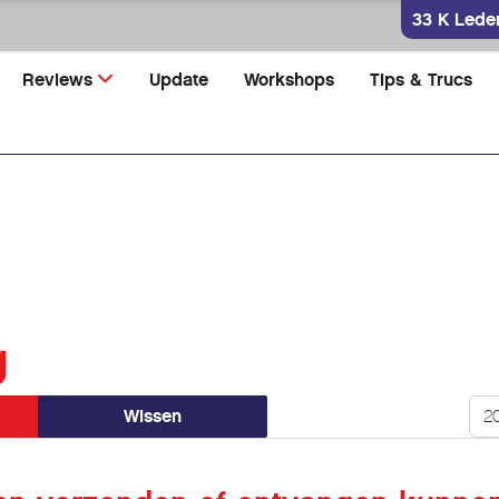
33 K Lede
Reviews
Update
Workshops
Tips & Trucs
g
Too
Wissen