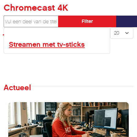
Chromecast 4K
Vul een deel van de titel in
Filter
Toon #
Streamen met tv-sticks
Actueel