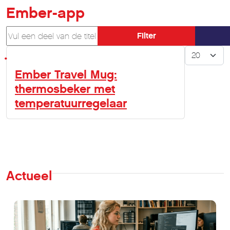
Ember-app
Vul een deel van de titel in
Filter
Toon #
Ember Travel Mug:
thermosbeker met
temperatuurregelaar
Actueel