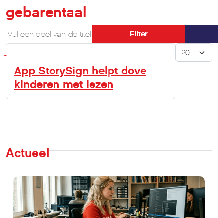
gebarentaal
Vul een deel van de titel in
Filter
Toon #
App StorySign helpt dove
kinderen met lezen
Actueel