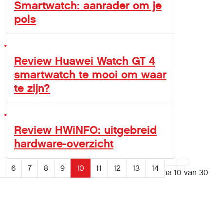
Smartwatch: aanrader om je
pols
Review Huawei Watch GT 4
smartwatch te mooi om waar
te zijn?
Review HWiNFO: uitgebreid
hardware-overzicht
6
7
8
9
10
11
12
13
14
Pagina 10 van 30