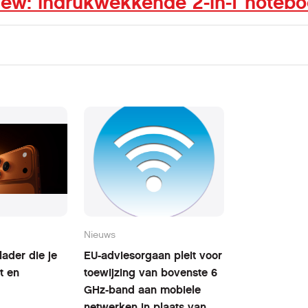
ew: indrukwekkende 2-in-1 noteb
Nieuws
ader die je
EU-adviesorgaan pleit voor
t en
toewijzing van bovenste 6
GHz-band aan mobiele
netwerken in plaats van