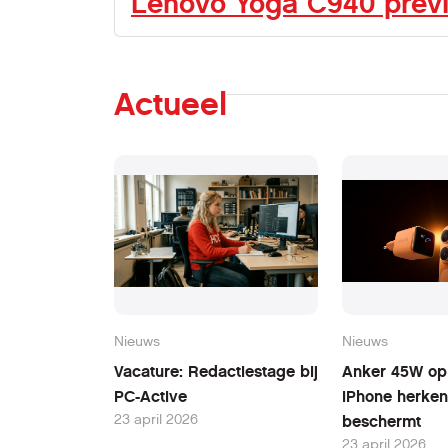
Lenovo Yoga C940 previ
Actueel
Nieuws
Nieuws
Vacature: Redactiestage bij
Anker 45W opl
PC-Active
iPhone herken
23 april 2026
beschermt
23 april 2026