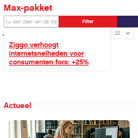
Max-pakket
Vul een deel van de titel in
Filter
Toon #
Ziggo verhoogt
internetsnelheden voor
consumenten fors: +25%
Actueel