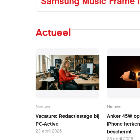
Samsung Music Frame is s
Actueel
Nieuws
Nieuws
Vacature: Redactiestage bij
Anker 45W opl
PC-Active
iPhone herken
23 april 2026
beschermt
23 april 2026