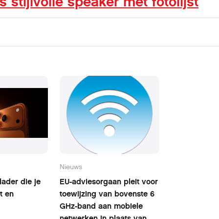
tijlvolle speaker met fotolijst
Nieuws
ader die je
EU-adviesorgaan pleit voor
t en
toewijzing van bovenste 6
GHz-band aan mobiele
netwerken in plaats van