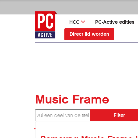
Ga
direct
naar
HCC
PC-Active edities
inhoud
Direct lid worden
Music Frame
Vul een deel van de titel in
Filter