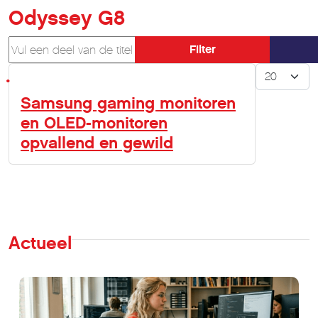
Odyssey G8
Vul een deel van de titel in
Filter
Toon #
Samsung gaming monitoren
en OLED-monitoren
opvallend en gewild
Actueel