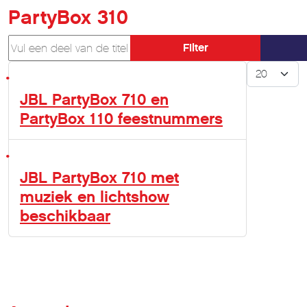
PartyBox 310
Vul een deel van de titel in
Filter
Toon #
JBL PartyBox 710 en
PartyBox 110 feestnummers
JBL PartyBox 710 met
muziek en lichtshow
beschikbaar