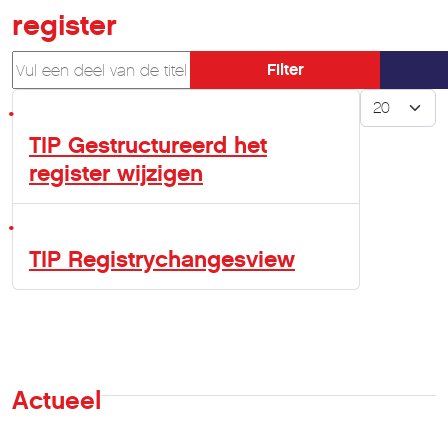
register
Vul een deel van de titel in
Filter
Toon #
TIP Gestructureerd het
register wijzigen
TIP Registrychangesview
Actueel