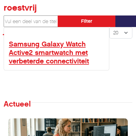
roestvrij
Vul een deel van de titel in
Filter
Toon #
Samsung Galaxy Watch
Active2 smartwatch met
verbeterde connectiviteit
Actueel