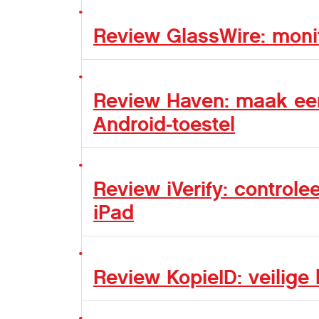
Review GlassWire: moni
Review Haven: maak een
Android-toestel
Review iVerify: controle
iPad
Review KopieID: veilige 