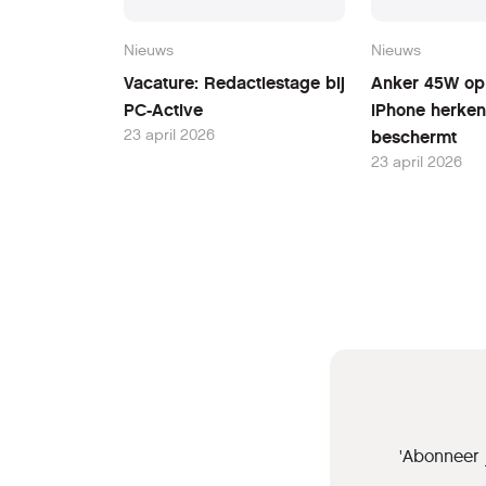
Nieuws
Nieuws
Vacature: Redactiestage bij
Anker 45W opl
PC-Active
iPhone herken
23 april 2026
beschermt
23 april 2026
'Abonneer 