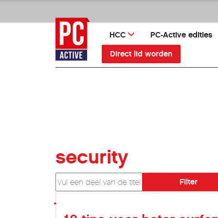
Ga
direct
naar
HCC
PC-Active edities
inhoud
Direct lid worden
security
Vul een deel van de titel in
Filter