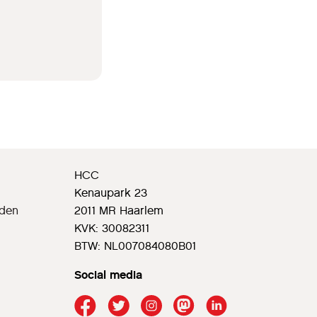
HCC
Kenaupark 23
rden
2011 MR Haarlem
KVK: 30082311
BTW: NL007084080B01
Social media