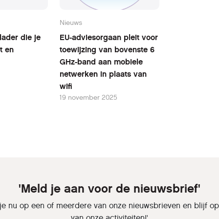
Nieuws
ader die je
EU-adviesorgaan pleit voor
t en
toewijzing van bovenste 6
GHz-band aan mobiele
netwerken in plaats van
wifi
19 november 2025
'Meld je aan voor de nieuwsbrief'
je nu op een of meerdere van onze nieuwsbrieven en blijf o
van onze activiteiten!'