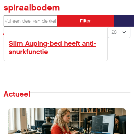
spiraalbodem
Vul een deel van de titel in
Filter
Toon #
Slim Auping-bed heeft anti-
snurkfunctie
Actueel