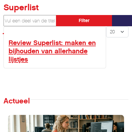
Superlist
Vul een deel van de titel in
Filter
Toon #
Review Superlist: maken en
bijhouden van allerhande
lijstjes
Actueel