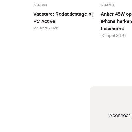
Nieuws
Nieuws
Vacature: Redactiestage bij
Anker 45W opl
PC-Active
iPhone herken
23 april 2026
beschermt
23 april 2026
'Abonneer 