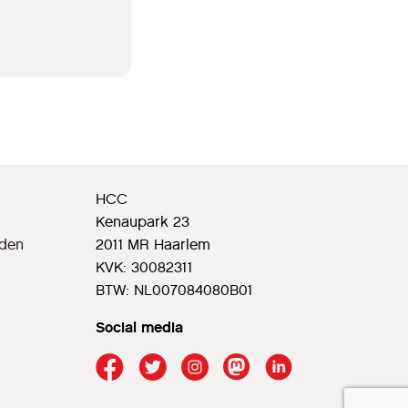
HCC
Kenaupark 23
rden
2011 MR Haarlem
KVK: 30082311
BTW: NL007084080B01
Social media