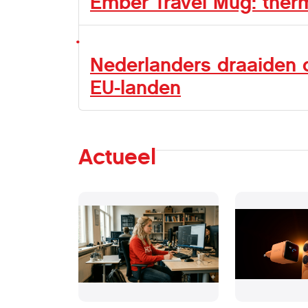
Ember Travel Mug: ther
Nederlanders draaiden d
EU-landen
Actueel