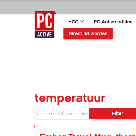
Ga
direct
naar
HCC
PC-Active edities
inhoud
Direct lid worden
temperatuur
Vul een deel van de titel in
Filter