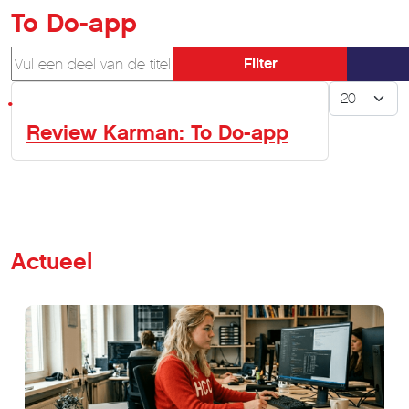
To Do-app
Vul een deel van de titel in
Filter
Toon #
Review Karman: To Do-app
Actueel