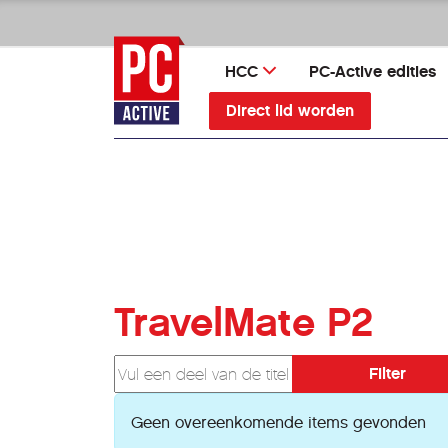
Ga
direct
naar
HCC
PC-Active edities
inhoud
Direct lid worden
TravelMate P2
Vul een deel van de titel in
Filter
Informatie
Geen overeenkomende items gevonden