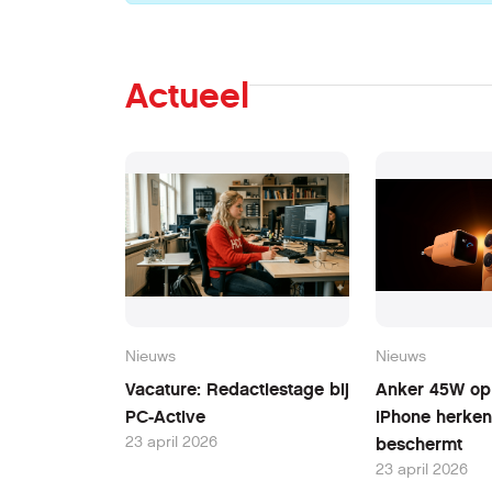
Actueel
Nieuws
Nieuws
Vacature: Redactiestage bij
Anker 45W opl
PC-Active
iPhone herken
23 april 2026
beschermt
23 april 2026