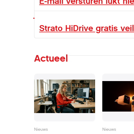
E-mail versturen lukt nie
Strato HiDrive gratis ve
Actueel
Nieuws
Nieuws