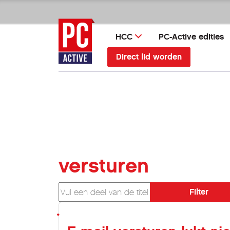
Ga
direct
naar
HCC
PC-Active edities
inhoud
Direct lid worden
versturen
Vul een deel van de titel in
Filter