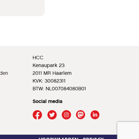
HCC
Kenaupark 23
rden
2011 MR Haarlem
KVK: 30082311
BTW: NL007084080B01
Social media