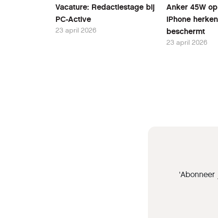
Vacature: Redactiestage bij
Anker 45W opl
PC-Active
iPhone herken
23 april 2026
beschermt
23 april 2026
'Abonneer 