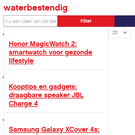
waterbestendig
Vul een deel van de titel in
Filter
Toon #
Honor MagicWatch 2:
smartwatch voor gezonde
lifestyle
Kooptips en gadgets:
draagbare speaker JBL
Charge 4
Samsung Galaxy XCover 4s: