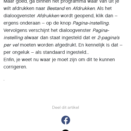
Maar goed, ga binnen het programma waar van uit je
wilt afdrukken naar
Bestand
en
Afdrukken
. Als het
dialoogvenster
Afdrukken
wordt geopend, klik dan –
ergens onderaan – op de knop
Pagina-instelling.
Vervolgens verschijnt het dialoogvenster
Pagina-
instelling
alwaar dan staat ingesteld dat er
2-pagina’s
per vel
moeten worden afgedrukt
.
En kennelijk is dat –
per ongeluk – als standaard ingesteld...
Enfin, je weet nu waar je moet zijn om dit te kunnen
corrigeren.
.
Deel dit artikel